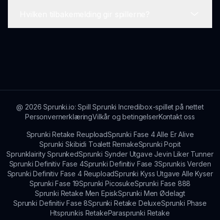
dine mods og dele dem innenfor fellesskapet, og
Hvilken tilbakemelding gir spillerne?
tilføre enda flere varierte opplevelser.
Du kan lage en rekke musikkstiler i Sprunki Fase
4 Alle er Alive, med fokus på glade melodier,
livlige beats og engasjerende melodier som løfter
Spillere uttrykker ofte glede over den positive
ånden din.
atmosfæren og det engasjerende gameplayet i
Sprunki Fase 4 Alle er Alive. Mange setter pris
på de livlige karakterene og kreativiteten det
fremmer.
@
2026
Sprunki.io: Spill Sprunki Incredibox-spillet på nettet
Personvernerklæring
Vilkår og betingelser
Kontakt oss
Sprunki Retake Reupload
Sprunki Fase 4 Alle Er Alive
Sprunki Skibidi Toalett Remake
Sprunki Popit
Sprunklairity Sprunked
Sprunki Synder Utgave Jevin Liker Tunner
Sprunki Definitiv Fase 4
Sprunki Definitiv Fase 3
Sprunkis Verden
Sprunki Definitiv Fase 4 Reupload
Sprunki Kyss Utgave Alle Kyser
Sprunki Fase 19
Sprunki Picosuke
Sprunki Fase 888
Sprunki Retake Men Episk
Sprunki Men Ødelagt
Sprunki Definitiv Fase 8
Sprunki Retake Deluxe
Sprunki Phase
Htsprunkis Retake
Parasprunki Retake