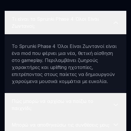
Τι είναι το Sprunki Phase 4 Όλοι Είναι
Ζωντανοί;
Το Sprunki Phase 4 Όλοι Είναι Ζωντανοί είναι
ένα mod που φέρνει μια νέα, θετική αίσθηση
στο gameplay. Περιλαμβάνει ζωηρούς
χαρακτήρες και uplifting ηχοτοπίες,
επιτρέποντας στους παίκτες να δημιουργούν
χαρούμενα μουσικά κομμάτια με ευκολία.
Πώς μπορώ να αρχίσω να παίζω το
παιχνίδι;
Μπορώ να αποθηκεύσω τις συνθέσεις μου;
Για να αρχίσετε να παίζετε το Sprunki Phase 4