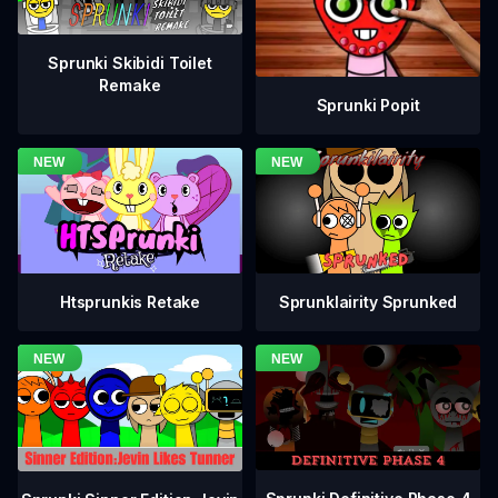
Sprunki Skibidi Toilet
Remake
Sprunki Popit
Htsprunkis Retake
Sprunklairity Sprunked