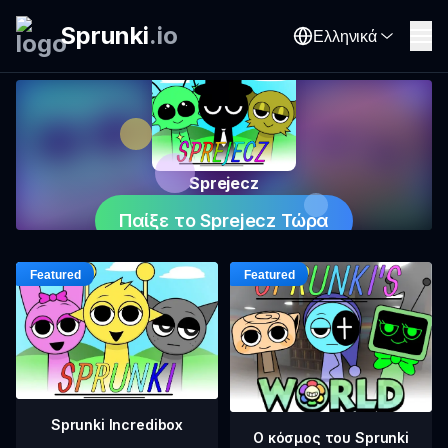
Sprunki
.
io
Ελληνικά
Sprejecz
Παίξε το Sprejecz Τώρα
Sprunki Incredibox
Ο κόσμος του Sprunki