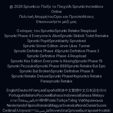
αλληλεπίδρασης όπως έρευνες και φόρουμ.
@
2026
Sprunki.io: Παίξε το Παιχνίδι Sprunki Incredibox
Online
Πολιτική Απορρήτου
Όροι και Προϋποθέσεις
Επικοινωνήστε μαζί μας
Ο κόσμος του Sprunkis
Sprunki Retake Reupload
Sprunki Phase 4 Everyone Is Alive
Sprunki Skibidi Toilet Remake
Sprunki Popit
Sprunklairity Sprunked
Sprunki Sinner Edition Jevin Likes Tunner
Sprunki Definitive Phase 4
Sprunki Definitive Phase 3
Sprunki Definitive Phase 4 Reupload
Sprunki Kiss Edition Everyone Is Kissing
Sprunki Phase 19
Sprunki Picosuke
Sprunki Phase 888
Sprunki Retake But Epic
Sprunki But Broken
Sprunki Definitive Phase 8
Sprunki Retake Deluxe
Sprunki Phase
Htsprunkis Retake
Parasprunki Retake
English
Deutsch
Français
Español
简体中文
繁體中文
日本語
한국어
Português
Italiano
Русский
Bahasa Indonesia
Bahasa Melayu
ภาษาไทย
بالعربية
বাংলা
हिन्दी
Polski
Türkçe
Tiếng Việt
Українська
Nederlands
Filipino
Română
Magyar
Svenska
Norsk
Dansk
Suomi
Čeština
Ελληνικά
עברית
فارسی
Slovenčina
Српски
Български
Hrvatski