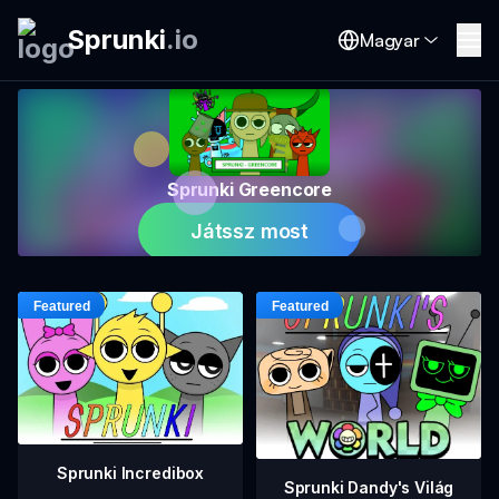
Sprunki
.
io
Magyar
Sprunki Greencore
Játssz most
Sprunki Incredibox
Sprunki Dandy's Világ