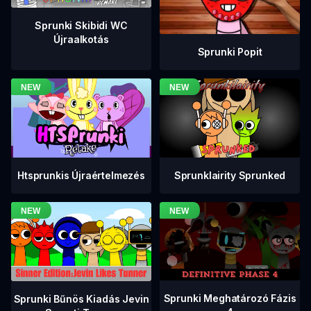
Sprunki Skibidi WC
Újraalkotás
Sprunki Popit
Htsprunkis Újraértelmezés
Sprunklairity Sprunked
Sprunki Meghatározó Fázis
Sprunki Bűnös Kiadás Jevin