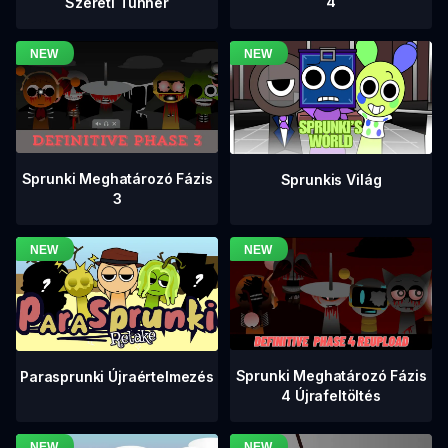
4
Szereti Tunner
Sprunki Meghatározó Fázis
Sprunkis Világ
3
Sprunki Meghatározó Fázis
Parasprunki Újraértelmezés
4 Újrafeltöltés