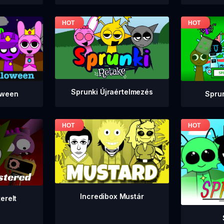
Sprunki Újraértelmezés
Spru
oween
Incredibox Mustár
erelt