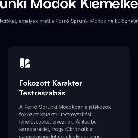
runki Modok Kiemelke
nkciókat, amelyek miatt a Forró Sprunki Modok nélkülözhete
Fokozott Karakter
Testreszabás
A Forró Sprunki Modokban a játékosok
fokozott karakter testreszabási
lehetőségeket élveznek. Állítsd be
karaktereidet, hogy tükrözzék a
személyiségedet és a kedvenc zenei