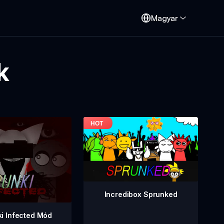
d
Magyar
k
Incredibox Sprunked
i Infected Mód