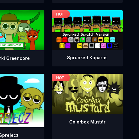
Sprunked Kaparás
nki Greencore
Colorbox Mustár
Sprejecz