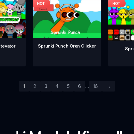
Sprunki Punch Oren Clicker
etevator
Spru
1
2
3
4
5
6
...
16
→