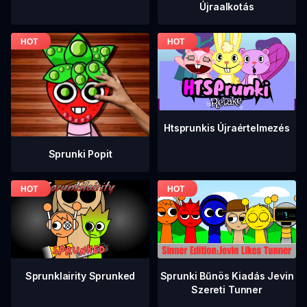
Újraalkotás
Htsprunkis Újraértelmezés
Sprunki Popit
Sprunklairity Sprunked
Sprunki Bűnös Kiadás Jevin
Szereti Tunner