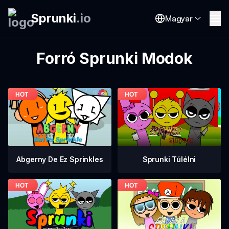
Sprunki
.
io
Magyar
Forró Sprunki Modok
Abgerny De Ez Sprinkles
Sprunki Túlélni