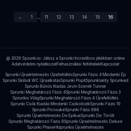
←
1
...
11
12
13
14
15
16
@
2026
Sprunki.io: Játssz a Sprunki Incredibox játékban online
Adatvédelmi nyilatkozat
Felhasználási feltételek
Kapcsolat
Sprunki Újraértelmezés Újrafeltöltés
Sprunki Fázis 4 Mindenki Ép
Sprunki Skibidi WC Újraalkotás
Sprunki Popit
Sprunklairity Sprunked
Sprunki Bűnös Kiadás Jevin Szereti Tunner
Sprunki Meghatározó Fázis 4
Sprunki Meghatározó Fázis 3
Sprunkis Világ
Sprunki Meghatározó Fázis 4 Újrafeltöltés
Sprunki Csók Kiadás Mindenki Csókolózik
Sprunki Fázis 19
Sprunki Picosuke
Sprunki Fázis 888
Sprunki Újraértelmezés De Epikus
Sprunki De Törött
Sprunki Meghatározó Fázis 8
Sprunki Újraértelmezés Deluxe
Sprunki Phase
Htsprunkis Újraértelmezés