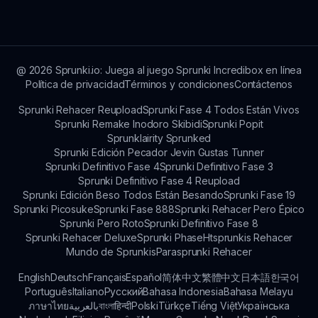
@
2026
Sprunki.io: Juega al juego Sprunki Incredibox en línea
Política de privacidad
Términos y condiciones
Contáctenos
Sprunki Rehacer Reupload
Sprunki Fase 4 Todos Están Vivos
Sprunki Remake Inodoro Skibidi
Sprunki Popit
Sprunklairity Sprunked
Sprunki Edición Pecador Jevin Gustas Tunner
Sprunki Definitivo Fase 4
Sprunki Definitivo Fase 3
Sprunki Definitivo Fase 4 Reupload
Sprunki Edición Beso Todos Están Besando
Sprunki Fase 19
Sprunki Picosuke
Sprunki Fase 888
Sprunki Rehacer Pero Épico
Sprunki Pero Roto
Sprunki Definitivo Fase 8
Sprunki Rehacer Deluxe
Sprunki Phase
Htsprunkis Rehacer
Mundo de Sprunkis
Parasprunki Rehacer
English
Deutsch
Français
Español
简体中文
繁體中文
日本語
한국어
Português
Italiano
Русский
Bahasa Indonesia
Bahasa Melayu
ภาษาไทย
بالعربية
বাংলা
हिन्दी
Polski
Türkçe
Tiếng Việt
Українська