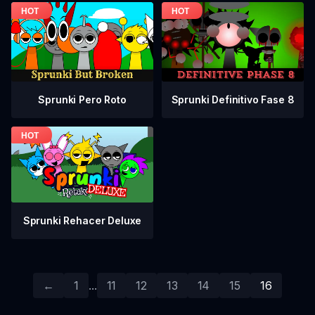
Sprunki Pero Roto
Sprunki Definitivo Fase 8
Sprunki Rehacer Deluxe
←
1
...
11
12
13
14
15
16