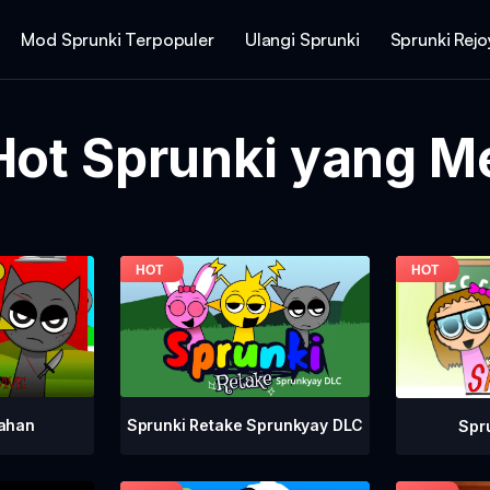
Mod Sprunki Terpopuler
Ulangi Sprunki
Sprunki Rej
ot Sprunki yang M
Sprunki Retake Sprunkyay DLC
tahan
Spr