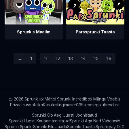
Sprunkis Maailm
Parasprunki Taasta
←
1
...
11
12
13
14
15
16
@
2026
Sprunki.io: Mängi Sprunki Incredibox Mängu Veebis
Privaatsuspoliitika
Kasutustingimused
Võta meiega ühendust
Sprunki Öö Aeg Uuesti Joonistatud
Sprunki Uuesti Kaubamärgistatud
Sprunki Aga Nad Vahetasid
Sprunki Spunkr
Sprunki Ellu Jääda
Sprunki Taasta Sprunkyay DLC