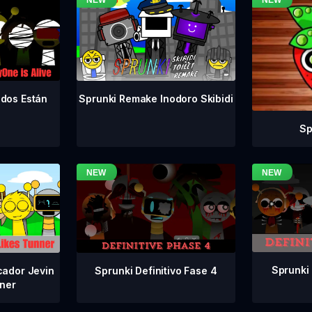
odos Están
Sprunki Remake Inodoro Skibidi
Sp
Sprunki 
Sprunki Definitivo Fase 4
cador Jevin
ner