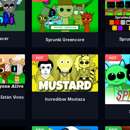
acer
Spru
Sprunki Greencore
 Están Vivos
Incredibox Mostaza