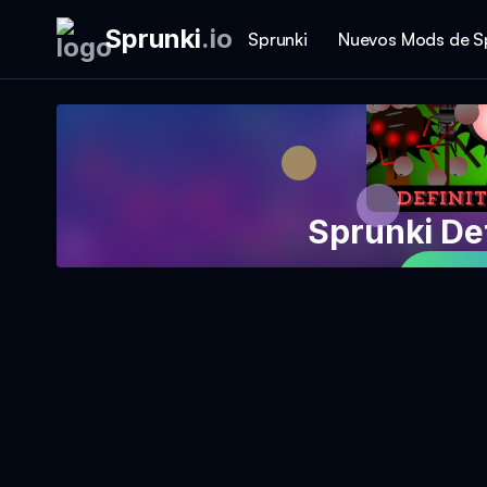
Sprunki
.
io
Sprunki
Nuevos Mods de S
Sprunki Def
Jue