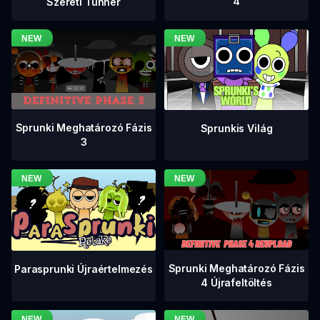
4
Szereti Tunner
Sprunki Meghatározó Fázis
Sprunkis Világ
3
Sprunki Meghatározó Fázis
Parasprunki Újraértelmezés
4 Újrafeltöltés