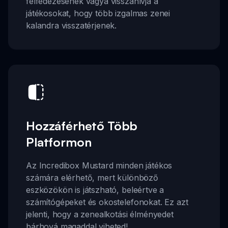
felfedezésének vágya visszahívja a
játékosokat, hogy több izgalmas zenei
kalandra visszatérjenek.
Hozzáférhető Több
Platformon
Az Incredibox Mustard minden játékos
számára elérhető, mert különböző
eszközökön is játszható, beleértve a
számítógépeket és okostelefonokat. Ez azt
jelenti, hogy a zenealkotási élményedet
bárhová magaddal viheted!