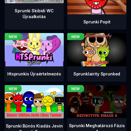
Sprunki Skibidi WC
Újraalkotás
Sprunki Popit
Htsprunkis Újraértelmezés
Sprunklairity Sprunked
Sprunki Meghatározó Fázis
Sprunki Bűnös Kiadás Jevin