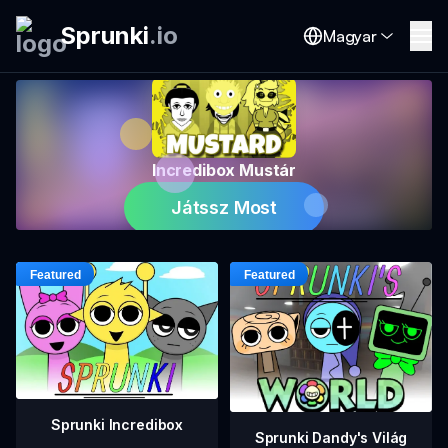
Sprunki
.
io
Magyar
Incredibox Mustár
Játssz Most
Sprunki Incredibox
Sprunki Dandy's Világ