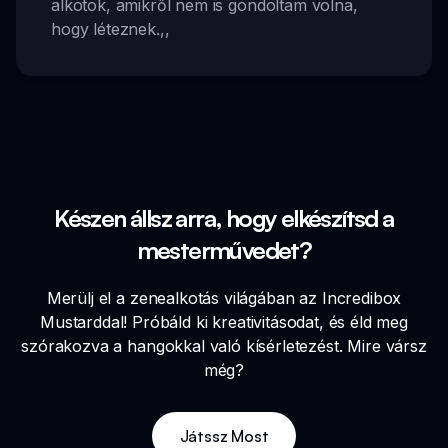
alkotok, amikről nem is gondoltam volna,
hogy léteznek.
,,
Készen állsz arra, hogy elkészítsd a
mesterművedet?
Merülj el a zenealkotás világában az Incredibox
Mustarddal! Próbáld ki kreativitásodat, és éld meg
szórakozva a hangokkal való kísérletezést. Mire vársz
még?
Játssz Most