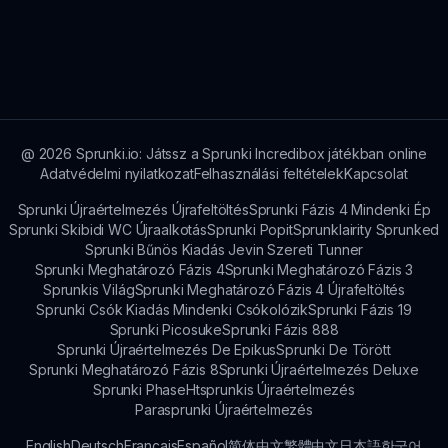
amelyet manipulálhatsz az zenei kreálmányaid
fokozása érdekében.
Nem, előzetes tapasztalat nem szükséges. Az
Incredibox Mustard úgy készült, hogy bárki
könnyen belemerüljön, és elkezdjen
szórakoztató zenét alkotni.
@
2026
Sprunki.io: Játssz a Sprunki Incredibox játékban online
Adatvédelmi nyilatkozat
Felhasználási feltételek
Kapcsolat
Sprunki Újraértelmezés Újrafeltöltés
Sprunki Fázis 4 Mindenki Ép
Sprunki Skibidi WC Újraalkotás
Sprunki Popit
Sprunklairity Sprunked
Sprunki Bűnös Kiadás Jevin Szereti Tunner
Sprunki Meghatározó Fázis 4
Sprunki Meghatározó Fázis 3
Sprunkis Világ
Sprunki Meghatározó Fázis 4 Újrafeltöltés
Sprunki Csók Kiadás Mindenki Csókolózik
Sprunki Fázis 19
Sprunki Picosuke
Sprunki Fázis 888
Sprunki Újraértelmezés De Epikus
Sprunki De Törött
Sprunki Meghatározó Fázis 8
Sprunki Újraértelmezés Deluxe
Sprunki Phase
Htsprunkis Újraértelmezés
Parasprunki Újraértelmezés
English
Deutsch
Français
Español
简体中文
繁體中文
日本語
한국어