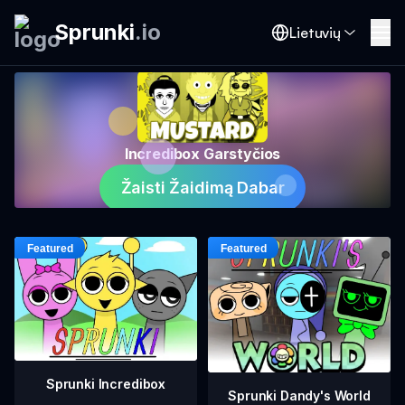
Sprunki
.
io
Lietuvių
Incredibox Garstyčios
Žaisti Žaidimą Dabar
Sprunki Incredibox
Sprunki Dandy's World