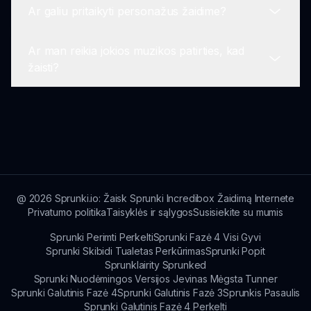
Ar galiu pritaikyti personažus žaidime?
bei naujus garso matrius, kuriuos galima tyrinėti.
Tai priklauso nuo žaidimo versijos. Kai kurios
reikalauja interneto ryšio, o kitos gali pasiūlyti
Ar man reikia jokios muzikos patirties, kad
neprisijungus žaisti.
Personažų pritaikymas nėra pagrindinė funkcija,
žaisti?
tačiau kiekvienas personažas turi išskirtinius
garsus, kuriuos galite manipuliuoti, kad
pagerintumėte savo muzikinius kūrinius.
Ne, jokių ankstesnių žinių nereikia. Incredibox
Mustard sukurtas taip, kad kiekvienas galėtų
lengvai pradėti kurti linksma muziką.
@
2026
Sprunki.io: Žaisk Sprunki Incredibox Žaidimą Internete
Privatumo politika
Taisyklės ir sąlygos
Susisiekite su mumis
Sprunki Perimti Perkelti
Sprunki Fazė 4 Visi Gyvi
Sprunki Skibidi Tualetas Perkūrimas
Sprunki Popit
Sprunklairity Sprunked
Sprunki Nuodėmingos Versijos Jevinas Mėgsta Tunner
Sprunki Galutinis Fazė 4
Sprunki Galutinis Fazė 3
Sprunkis Pasaulis
Sprunki Galutinis Fazė 4 Perkelti