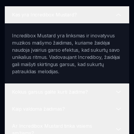
Kas yra Incredibox Mustard?
Incredibox Mustard yra linksmas ir inovatyvus
muzikos maišymo žaidimas, kuriame žaidėjai
naudoja įvairius garso efektus, kad sukurtų savo
unikalius ritmus. Vadovaujant Incrediboy, žaidėjai
gali maišyti skirtingus garsus, kad sukurtų
patrauklias melodijas.
Kokius garsus galite kurti žaidime?
Kaip valdoma žaidimas?
Žaidėjai gali kurti ritmus, melodijas, vokalinius
efektus ir dar daugiau. Didžiulė garso įvairovė
Ar Incredibox Mustard tinka visiems
leidžia sukurti begalę kombinacijų, kai žaidėjai
Naudodami pelę, spustelėkite skirtingas
amžiams?