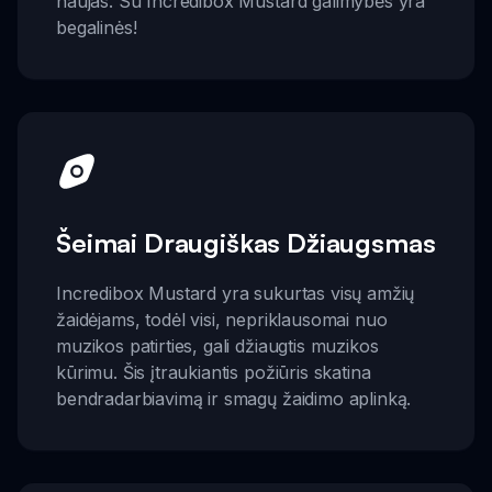
naujas. Su Incredibox Mustard galimybės yra
begalinės!
Šeimai Draugiškas Džiaugsmas
Incredibox Mustard yra sukurtas visų amžių
žaidėjams, todėl visi, nepriklausomai nuo
muzikos patirties, gali džiaugtis muzikos
kūrimu. Šis įtraukiantis požiūris skatina
bendradarbiavimą ir smagų žaidimo aplinką.