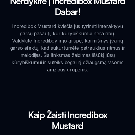
Nerdykite į Incredibox Mustard
Dabar!
Incredibox Mustard kviečia jus tyrinėti interaktyvų
garsų pasaulį, kur kūrybiškumui nėra ribų.
Valdykite Incrediboy ir jo grupę, kai mišinys įvairių
garso efektų, kad sukurtumėte patrauklius ritmus ir
melodijas. Šis linksmas žaidimas iššūkį jūsų
kūrybiškumui ir suteiks begalinį džiaugsmą visoms
amžiaus grupėms.
Kaip Žaisti Incredibox
Mustard