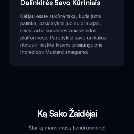
Dalinkitės Savo Kūriniais
Kai jau esate sukūrę taką, kuris jums
patinka, pasidalykite juo su draugais,
šeima arba socialinės žiniasklaidos
platformose. Parodykite savo unikalius
ritmus ir leiskite kitiems prisijungti prie
Incredibox Mustard smagumo!
Ką Sako Žaidėjai
Štai ką mano mūsų bendruomenė!