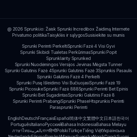
dėl naujienų ir naujinimų.
@
2026
Sprunki.io: Žaisk Sprunki Incredibox Žaidimą Internete
Privatumo politika
Taisyklės ir sąlygos
Susisiekite su mumis
Sprunki Perimti Perkelti
Sprunki Fazė 4 Visi Gyvi
Sprunki Skibidi Tualetas Perkūrimas
Sprunki Popit
Sprunklairity Sprunked
Sprunki Nuodėmingos Versijos Jevinas Mėgsta Tunner
Sprunki Galutinis Fazė 4
Sprunki Galutinis Fazė 3
Sprunkis Pasaulis
Sprunki Galutinis Fazė 4 Perkelti
Sprunki Pusę Išleidimo Visi Bučiuojasi
Sprunki Fazė 19
Sprunki Picosuke
Sprunki Fazė 888
Sprunki Perimti Bet Epinis
Sprunki Bet Sugadintas
Sprunki Galutinis Fazė 8
Sprunki Perimti Prabangi
Sprunki Phase
Htsprunkis Perimti
Parasprunki Perimti
English
Deutsch
Français
Español
简体中文
繁體中文
日本語
한국어
Português
Italiano
Русский
Bahasa Indonesia
Bahasa Melayu
ภาษาไทย
بالعربية
বাংলা
हिन्दी
Polski
Türkçe
Tiếng Việt
Українська
Nederlands
Filipino
Română
Magyar
Svenska
Norsk
Dansk
Suomi