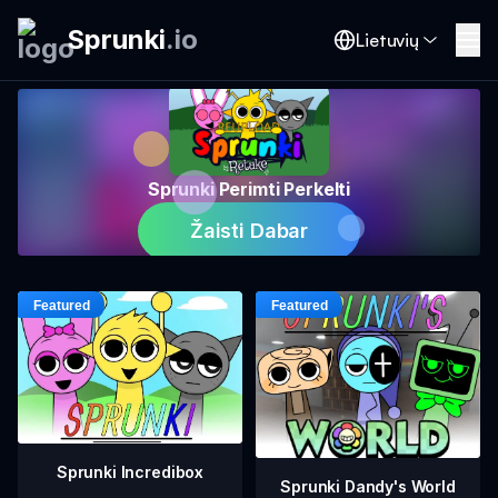
Sprunki
.
io
Lietuvių
Sprunki Perimti Perkelti
Žaisti Dabar
Sprunki Incredibox
Sprunki Dandy's World