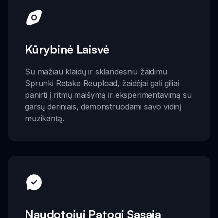
Kūrybinė Laisvė
Su mažiau klaidų ir sklandesniu žaidimu
Sprunki Retake Reupload, žaidėjai gali giliai
panirti į ritmų maišymą ir eksperimentavimą su
garsų deriniais, demonstruodami savo vidinį
muzikantą.
Naudotojui Patogi Sąsaja