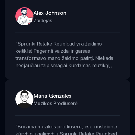
Alex Johnson
Žaidėjas
“
Sprunki Retake Reupload yra žaidimo
keitiklis! Pagerinti vaizdai ir garsas
transformavo mano žaidimo patirtį. Niekada
nesijaučiau taip smagiai kurdamas muziką!
,,
Maria Gonzales
Muzikos Prodiuserė
“
Būdama muzikos prodiusere, esu nustebinta
kūrybinių galimybių Sprunki Retake Reupload.