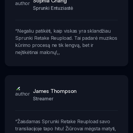
Sophia Chang
Sprunki Entuziastė
“
Negaliu patikėti, kaip viskas yra sklandžiau
Sprunki Retake Reupload. Tai padarė muzikos
kūrimo procesą ne tik lengvą, bet ir
neįtikėtinai malonų!
,,
James Thompson
Streamer
“
Žaisdamas Sprunki Retake Reupload savo
transliacijoje tapo hitu! Žiūrovai mėgsta matyti,