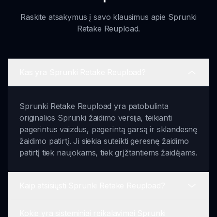
Raskite atsakymus į savo klausimus apie Sprunki
Retake Reupload.
Kas yra Sprunki Retake Reupload?
Sprunki Retake Reupload yra patobulinta
originalios Sprunki žaidimo versija, teikianti
pagerintus vaizdus, pagerintą garsą ir sklandesnę
žaidimo patirtį. Ji siekia suteikti geresnę žaidimo
patirtį tiek naujokams, tiek grįžtantiems žaidėjams.
Kaip atsisiųsti Sprunki Retake Reupload?
Kokie yra sisteminiai reikalavimai Sprunki