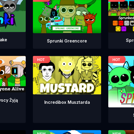
take
Spr
Sprunki Greencore
yscy Żyją
Incredibox Musztarda