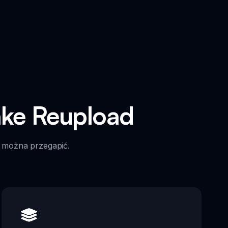
ake Reupload
ie można przegapić.