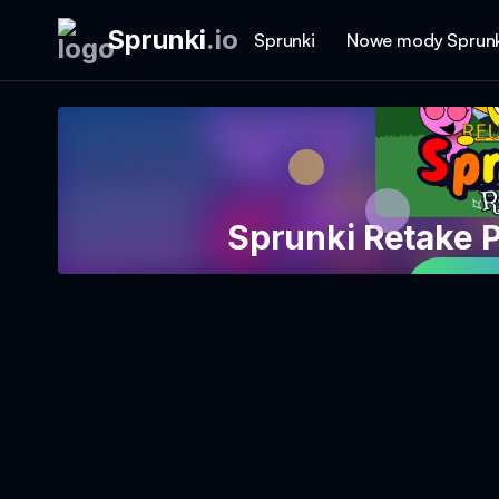
Sprunki
.
io
Sprunki
Nowe mody Sprunk
Sprunki Retake 
Gra