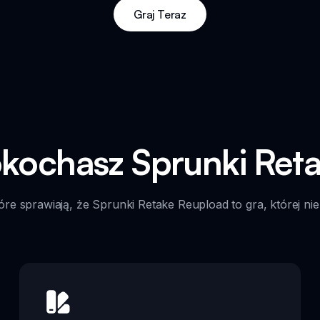
Graj Teraz
kochasz Sprunki Ret
óre sprawiają, że Sprunki Retake Reupload to gra, której n