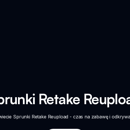
prunki Retake Reuplo
iecie Sprunki Retake Reupload - czas na zabawę i odkryw