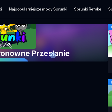
i
Najpopularniejsze mody Sprunki
Sprunki Retake
S
Ponowne Przesłanie
j Teraz