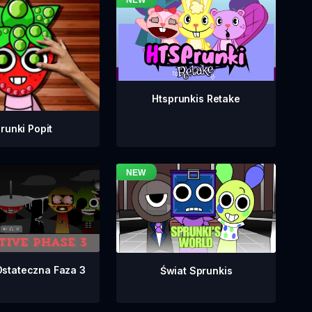
Htsprunkis Retake
runki Popit
Ostateczna Faza 3
Świat Sprunkis