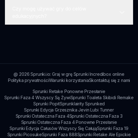
Czy mogę używać gry do celów
Tak, społeczność często organizuje wyzwania
edukacyjnych?
remixowe i wydarzenia, w których gracze mogą
brać udział!
Zdecydowanie! Incredibox Abgerny może być
doskonałym narzędziem do angażowania
uczniów w tworzenie muzyki.
@
2026
Sprunki.io: Graj w grę Sprunki Incredibox online
Polityka prywatności
Warunki korzystania
Skontaktuj się z nami
Sprunki Retake Ponowne Przesłanie
Sprunki Faza 4 Wszyscy Są Żywi
Sprunki Toaleta Skibidi Remake
Sprunki Popit
Sprunklairity Sprunked
Sprunki Edycja Grzesznika Jevin Lubi Tunner
Sprunki Ostateczna Faza 4
Sprunki Ostateczna Faza 3
Sprunki Ostateczna Faza 4 Ponowne Przesłanie
Sprunki Edycja Całusów Wszyscy Się Całują
Sprunki Faza 19
Sprunki Picosuke
Sprunki Faza 888
Sprunki Retake Ale Epickie