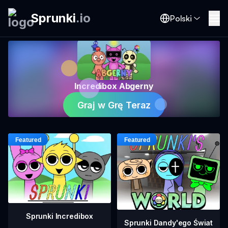
Sprunki
.
io
Polski
Incredibox Abgerny
Graj w Grę Teraz
Sprunki Incredibox
Sprunki Dandy'ego Świat