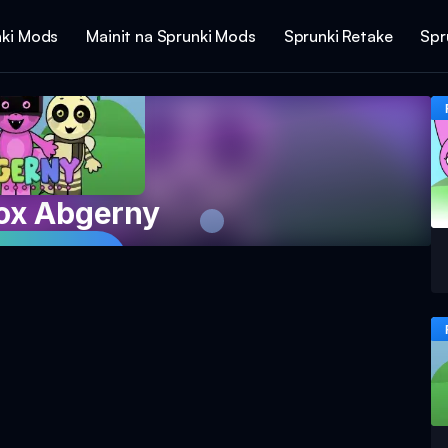
ki Mods
Mainit na Sprunki Mods
Sprunki Retake
Spr
box Abgerny
Na Ngayon