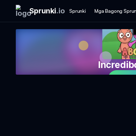
Sprunki
.
io
Sprunki
Mga Bagong Sprun
Incredi
Laro 