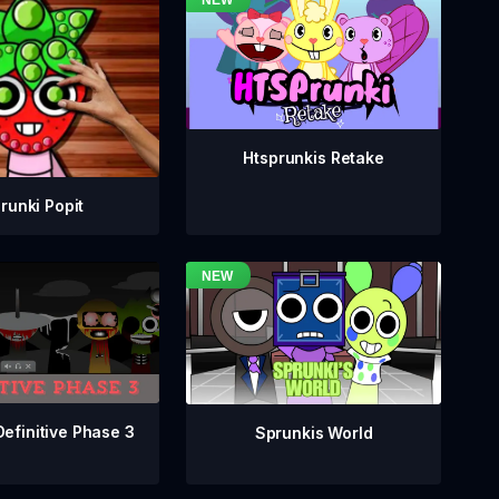
Htsprunkis Retake
runki Popit
Definitive Phase 3
Sprunkis World