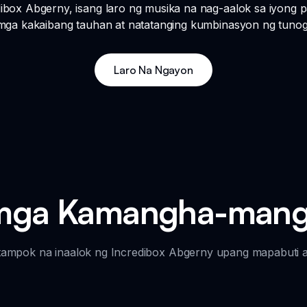
box Abgerny, isang laro ng musika na nag-aalok sa iyong 
mga kakaibang tauhan at natatanging kumbinasyon ng tunog
Laro Na Ngayon
g mga Kamangha-man
 tampok na inaalok ng Incredibox Abgerny upang mapabuti a