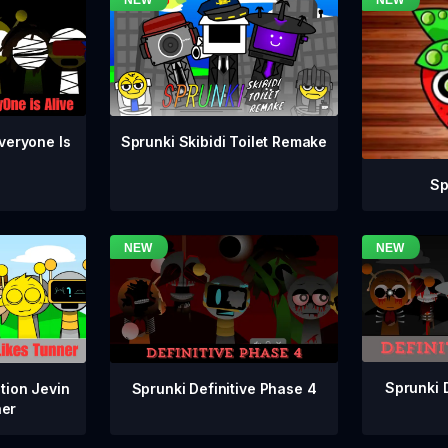
veryone Is
Sprunki Skibidi Toilet Remake
Sp
Sprunki 
Sprunki Definitive Phase 4
tion Jevin
ner