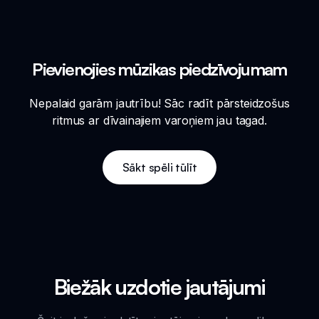
Pievienojies mūzikas piedzīvojumam
Nepalaid garām jautrību! Sāc radīt pārsteidzošus
ritmus ar dīvainajiem varoņiem jau tagad.
Sākt spēli tūlīt
Biežāk uzdotie jautājumi