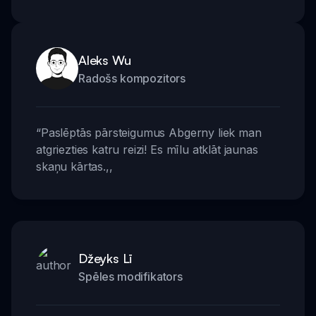
Aleks Wu
Radošs kompozitors
“
Paslēptās pārsteigumus Abgerny liek man
atgriezties katru reizi! Es mīlu atklāt jaunas
skaņu kārtas.
,,
Džeyks Lī
Spēles modifikators