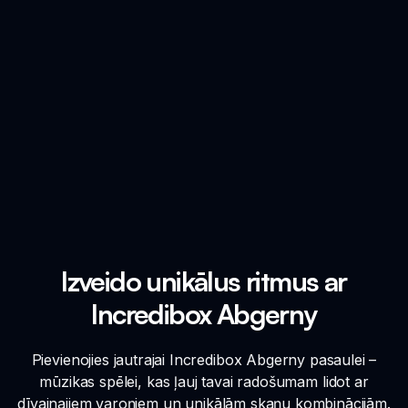
Izveido unikālus ritmus ar
Incredibox Abgerny
Pievienojies jautrajai Incredibox Abgerny pasaulei –
mūzikas spēlei, kas ļauj tavai radošumam lidot ar
dīvainajiem varoņiem un unikālām skaņu kombinācijām.