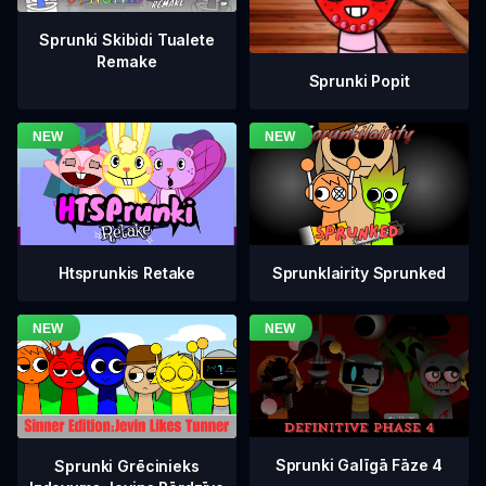
Sprunki Skibidi Tualete
Remake
Sprunki Popit
Htsprunkis Retake
Sprunklairity Sprunked
Sprunki Galīgā Fāze 4
Sprunki Grēcinieks