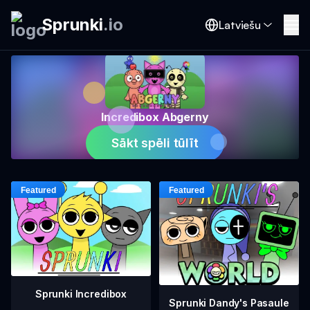
Sprunki
.
io
Latviešu
Incredibox Abgerny
Sākt spēli tūlīt
Sprunki Incredibox
Sprunki Dandy's Pasaule