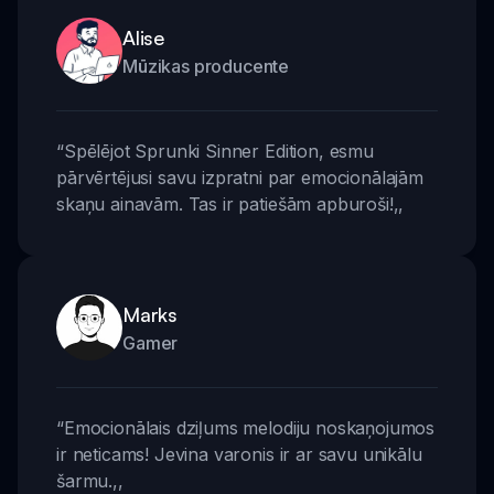
Alise
Mūzikas producente
“
Spēlējot Sprunki Sinner Edition, esmu
pārvērtējusi savu izpratni par emocionālajām
skaņu ainavām. Tas ir patiešām apburoši!
,,
Marks
Gamer
“
Emocionālais dziļums melodiju noskaņojumos
ir neticams! Jevina varonis ir ar savu unikālu
šarmu.
,,