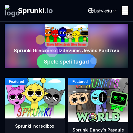
Sprunki
.
io
Latviešu
Sprunki Grēcinieks Izdevums Jevins Pārdzīvo
Spēlē spēli tagad
Sprunki Incredibox
Sprunki Dandy's Pasaule