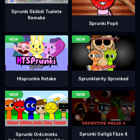
Sprunki Skibidi Tualete
Remake
Sprunki Popit
Htsprunkis Retake
Sprunklairity Sprunked
Sprunki Galīgā Fāze 4
Sprunki Grēcinieks