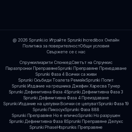
повторения, подобрени визуализации и
Следете официалните канали на Sprunki за
подобрени функции за взаимодействие в
последните новини и обявления за нови
общността.
функции и актуализации в Sprunki Sinner
Edition.
@
2026
Sprunki.io: Играйте Sprunki Incredibox Онлайн
Политика за поверителност
Общи условия
Свържете се с нас
Спрункилиарити Спонкед
Светът на Спрункис
Паразпронки Преправяне
Sprunki Преправяне Преиздаване
Sprunki Фаза 4 Всички са живи
Sprunki Скъбиди Тоалета Ремейк
Sprunki Попит
Sprunki Издание на грешника Джефин Харесва Тунер
Sprunki Дефинитивна Фаза 4
Sprunki Дефинитивна Фаза 3
Sprunki Дефинитивна Фаза 4 Преиздаване
Sprunki Издание на целувки Всички се целуват
Sprunki Фаза 19
Sprunki Пикосук
Sprunki Фаза 888
Sprunki Преправяне Но е епично
Sprunki Но разрушен
Sprunki Дефинитивна Фаза 8
Sprunki Преправяне Делукс
Sprunki Phase
Htsprunkis Преправяне