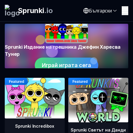
Sprunki
.
io
Български
Sprunki Издание на грешника Джефин Харесва
Тунер
Играй играта сега
Sprunki Incredibox
Sprunki Светът на Данди