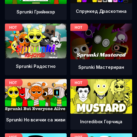
Спрункед Драскотина
Sprunki Грийнкор
Sprunki Радостно
Sprunki Мастериран
Sprunki Но всички са живи
Incredibox Горчица