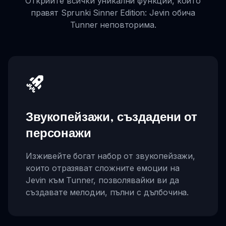
Открийте всички уникални функции, които
правят Sprunki Sinner Edition: Jevin обича
Tunner неповторима.
Звукопейзажи, създадени от
персонажи
Изживейте богат набор от звукопейзажи,
които отразяват сложните емоции на
Jevin към Tunner, позволявайки ви да
създавате мелодии, пълни с дълбочина.