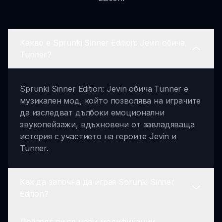
Какво е Sprunki Sinner Edition: Jevin обича
Tunner?
Sprunki Sinner Edition: Jevin обича Tunner е
музикален мод, който позволява на играчите
да изследват дълбоки емоционални
звукопейзажи, вдъхновени от завладяваща
история с участието на героите Jevin и
Tunner.
Как да започна да играя Sprunki Sinner
Edition?
Добавят ли се нови модификации