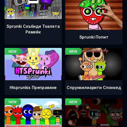
Sprunki Скъбиди Тоалета
Ремейк
Sprunki Попит
Htsprunkis Преправяне
Спрункилиарити Спонкед