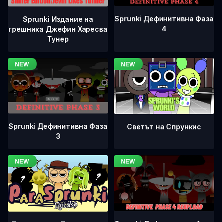
Sprunki Дефинитивна Фаза
Sprunki Издание на
4
грешника Джефин Харесва
Тунер
Sprunki Дефинитивна Фаза
Светът на Спрункис
3