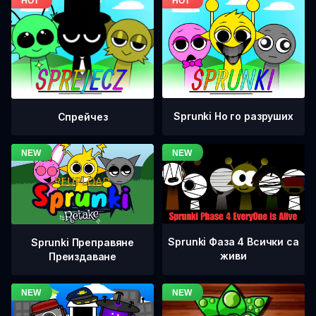
Sprunki Но го разруших
Спрейчез
Sprunki Фаза 4 Всички са
Sprunki Преправяне
живи
Преиздаване