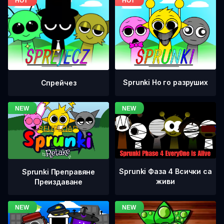
Sprunki Но го разруших
Спрейчез
Sprunki Фаза 4 Всички са
Sprunki Преправяне
живи
Преиздаване