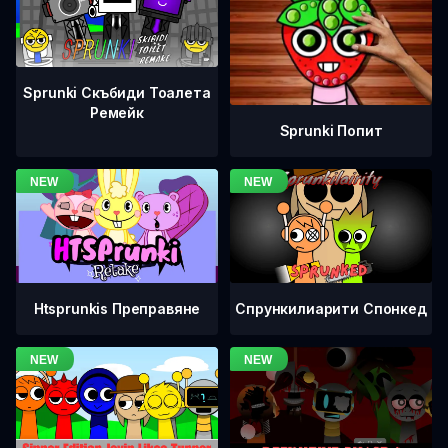
Sprunki Скъбиди Тоалета
Ремейк
Sprunki Попит
Htsprunkis Преправяне
Спрункилиарити Спонкед