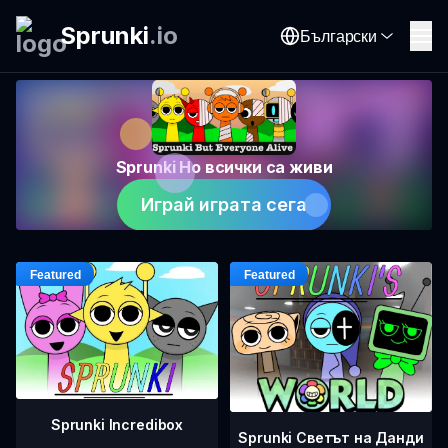
Sprunki
.
io
Български
Sprunki Но всички са живи
Играй играта сега
Sprunki Incredibox
Sprunki Светът на Данди