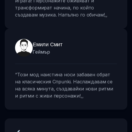
играта! Персонажите оживяват и
трансформират начина, по който
създавам музика. Напълно го обичам!
,,
Емили Смит
Геймър
“
Този мод наистина носи забавен обрат
на класическия Спрunki. Наслаждавам се
на всяка минута, създавайки нови ритми
и ритми с живи персонажи!
,,