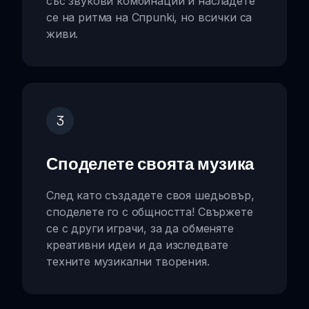
със звукови комбинации и насладете
се на ритма на Спрunki, но всички са
живи.
3
Споделете своята музика
След като създадете своя шедьовър,
споделете го с общността! Свържете
се с други играчи, за да обменяте
креативни идеи и да изследвате
техните музикални творения.