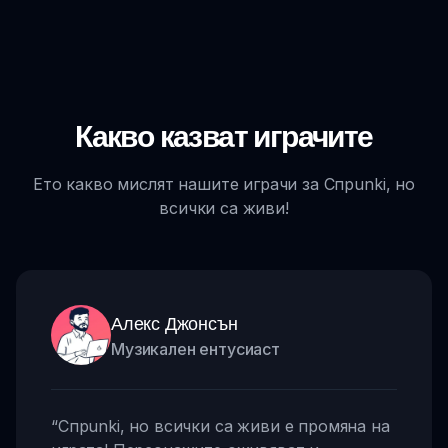
Какво казват играчите
Ето какво мислят нашите играчи за Спрunki, но
всички са живи!
Алекс Джонсън
Музикален ентусиаст
“
Спрunki, но всички са живи е промяна на