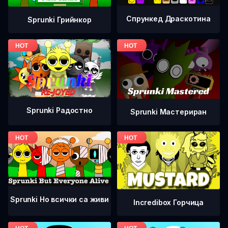
Спрункед Драскотина
Sprunki Грийнкор
Sprunki Радостно
Sprunki Мастериран
Sprunki Но всички са живи
Incredibox Горчица