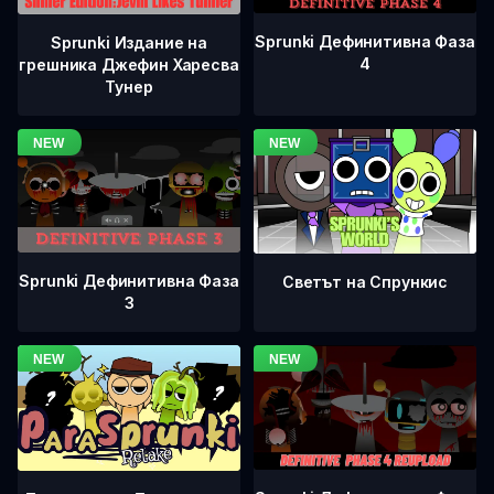
Sprunki Дефинитивна Фаза
Sprunki Издание на
4
грешника Джефин Харесва
Тунер
Sprunki Дефинитивна Фаза
Светът на Спрункис
3