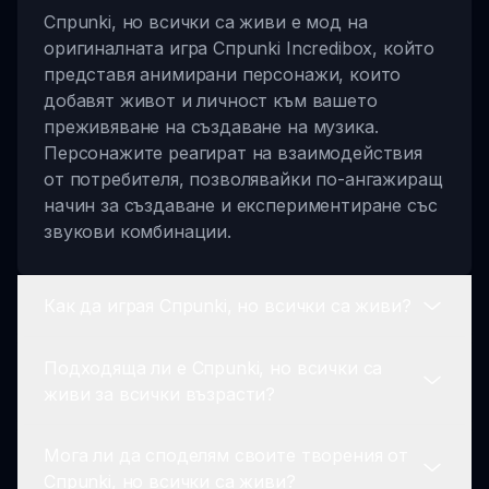
Спрunki, но всички са живи е мод на
оригиналната игра Спрunki Incredibox, който
представя анимирани персонажи, които
добавят живот и личност към вашето
преживяване на създаване на музика.
Персонажите реагират на взаимодействия
от потребителя, позволявайки по-ангажиращ
начин за създаване и експериментиране със
звукови комбинации.
Как да играя Спрunki, но всички са живи?
Подходяща ли е Спрunki, но всички са
За да играете, посетете sprunki.io, кликнете
живи за всички възрасти?
върху линка за играта за Спрunki, но всички
са живи и започнете да експериментирате,
Мога ли да споделям своите творения от
като плъзгате и пускате персонажи, за да
Да, Спрunki, но всички са живи е
Спрunki, но всички са живи?
създадете своя музикален състав. Удобният