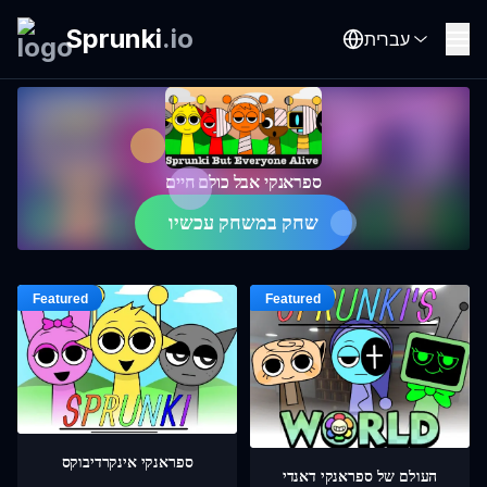
Sprunki
.
io
עברית
ספראנקי אבל כולם חיים
שחק במשחק עכשיו
ספראנקי אינקרדיבוקס
העולם של ספראנקי דאנדי