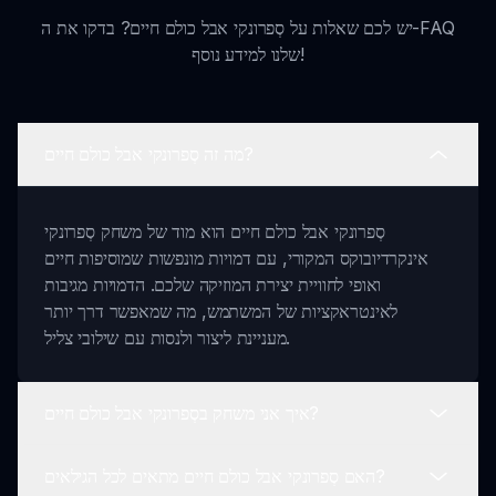
יש לכם שאלות על סְפרונקי אבל כולם חיים? בדקו את ה-FAQ
שלנו למידע נוסף!
מה זה סְפרונקי אבל כולם חיים?
סְפרונקי אבל כולם חיים הוא מוד של משחק סְפרונקי
אינקרדיובוקס המקורי, עם דמויות מונפשות שמוסיפות חיים
ואופי לחוויית יצירת המוזיקה שלכם. הדמויות מגיבות
לאינטראקציות של המשתמש, מה שמאפשר דרך יותר
מעניינת ליצור ולנסות עם שילובי צליל.
איך אני משחק בסְפרונקי אבל כולם חיים?
האם סְפרונקי אבל כולם חיים מתאים לכל הגילאים?
כדי לשחק, בקרו sprunki.io, לחצו על הקישור למשחק