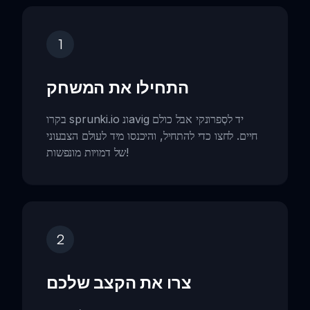
1
התחילו את המשחק
בקרו sprunki.io ונavig יד לסְפרונקי אבל כולם
חיים. לחצו כדי להתחיל, והיכנסו מיד לעולם הצבעוני
של דמויות מונפשות!
2
צרו את הקצב שלכם