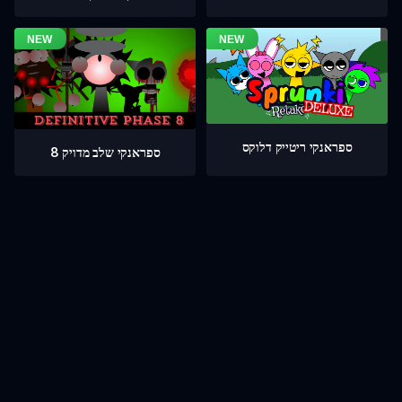
ספראנקי ריטייק דלוקס
ספראנקי שלב מדויק 8