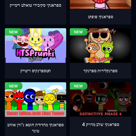
ספראנקי סקיבידי טואלט רימייק
ספראנקי פופיט
ספרנקלירות ספרנקד
הטספרנקיס ריטייק
ספראנקי שלב מדויק 4
ספראנקי מהדורת חוטא ג'ווין אוהב
טונר