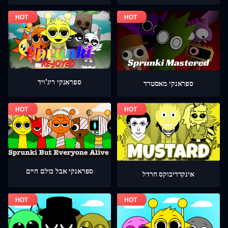
ספראנקי ריג'ויד
ספראנקי מאסטרד
ספראנקי אבל כולם חיים
אינקרדיבוקס חרדל