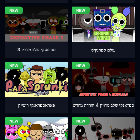
ספראנקי שלב מדויק 3
עולם ספרנקיס
ספראנקי שלב מדויק 4 הורדה מחדש
פאראספראנקי ריטייק