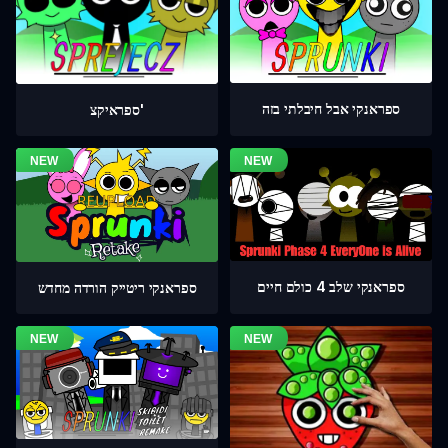
ספראנקי אבל חיבלתי בזה
ספראיקצ'
ספראנקי שלב 4 כולם חיים
ספראנקי ריטייק הורדה מחדש