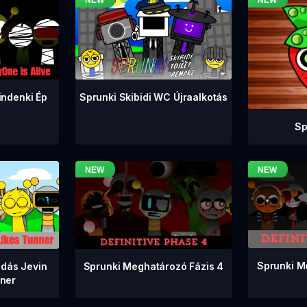
indenki Ép
Sprunki Skibidi WC Újraalkotás
Sp
Sprunki M
Sprunki Meghatározó Fázis 4
adás Jevin
nner