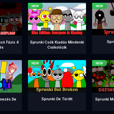
Spr
zó Fázis 4
Sprunki Csók Kiadás Mindenki
tés
Csókolózik
Sprunki De Törött
Sprunki M
lmezés De