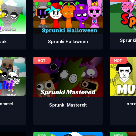
Sprunki
bák
Sprunki Halloween
Incr
römmel
Sprunki Masterelt