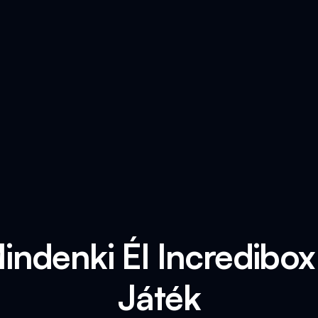
indenki Él Incredibo
Játék