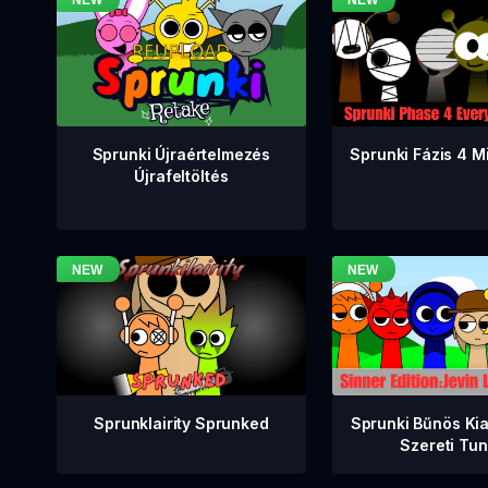
Sprunki Fázis 4 M
Sprunki Újraértelmezés
Újrafeltöltés
Sprunklairity Sprunked
Sprunki Bűnös Ki
Szereti Tu