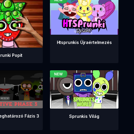
Htsprunkis Újraértelmezés
runki Popit
eghatározó Fázis 3
Sprunkis Világ