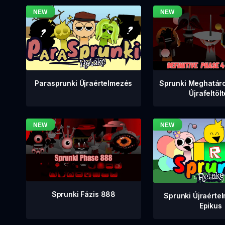
Sprunki Meghatáro
Parasprunki Újraértelmezés
Újrafeltöl
Sprunki Fázis 888
Sprunki Újraérte
Epikus