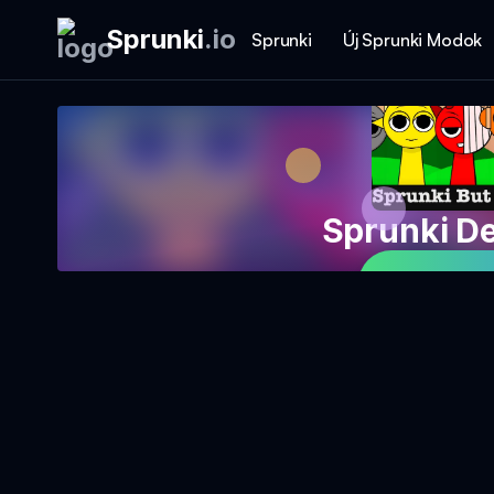
Sprunki
.
io
Sprunki
Új Sprunki Modok
Sprunki D
Játssz a 