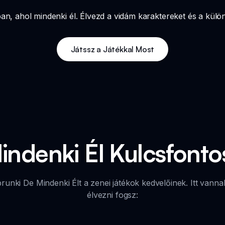
ban, ahol mindenki él. Élvezd a vidám karaktereket és a külö
Játssz a Játékkal Most
indenki Él Kulcsfonto
prunki De Mindenki Élt a zenei játékok kedvelőinek. Itt van
élvezni fogsz: