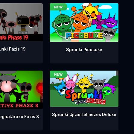
unki Fázis 19
Sprunki Picosuke
Sprunki Újraértelmezés Deluxe
eghatározó Fázis 8