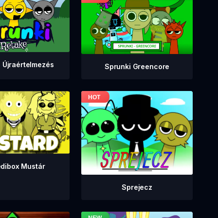
 Újraértelmezés
Sprunki Greencore
edibox Mustár
Sprejecz