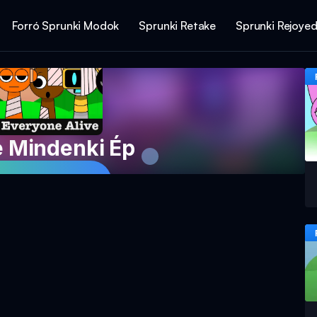
Forró Sprunki Modok
Sprunki Retake
Sprunki Rejoye
e Mindenki Ép
Játékkal Most