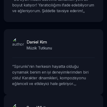
boyut katıyor! Yaratıcılığımı ifade edebiliyorum
ve eğleniyorum. Şiddetle tavsiye ederim!
,,
Daniel Kim
Müzik Tutkunu
“
Sprunki'nin herkesin hayatta olduğu
oynamak benim en iyi deneyimlerimden biri
oldu! Karakter dinamikleri, kompozisyonu
eğlenceli ve etkileyici hale getiriyor.
,,