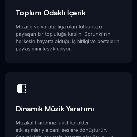
Toplum Odaklı İçerik
Müziğe ve yaratıcılığa olan tutkunuzu
paylaşan bir topluluğa katılın! Sprunki'nin
herkesin hayatta olduğu iş birliği ve bestelerin
paylaşımını teşvik ediyor.
Dinamik Müzik Yaratımı
Müzikal fikirlerinizi aktif karakter
etkileşimleriyle canlı seslere dönüştürün.