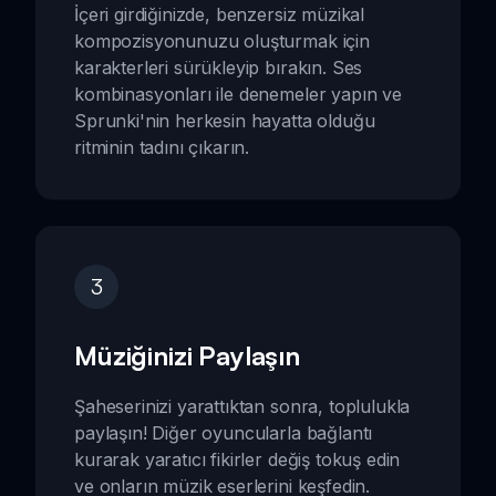
İçeri girdiğinizde, benzersiz müzikal
kompozisyonunuzu oluşturmak için
karakterleri sürükleyip bırakın. Ses
kombinasyonları ile denemeler yapın ve
Sprunki'nin herkesin hayatta olduğu
ritminin tadını çıkarın.
3
Müziğinizi Paylaşın
Şaheserinizi yarattıktan sonra, toplulukla
paylaşın! Diğer oyuncularla bağlantı
kurarak yaratıcı fikirler değiş tokuş edin
ve onların müzik eserlerini keşfedin.