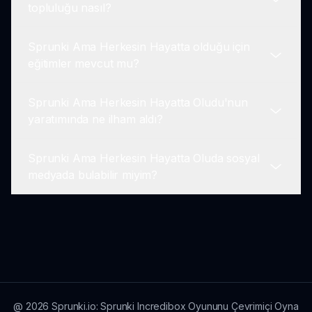
Sprunki'nin herkesin hayatta olduğu, müzik
topluluğu nasıl?
tarayıcınızdan doğrudan erişim sağlayın.
yapabilirseniz de, işbirlikçi oyun daha çok
bestelerinizi başkalarıyla paylaşmak yoluyla
Sprunki Ama Herkesin Hayatta olduğu için
gerçekleştirilir.
Sprunki topluluğu tutkulu ve etkileşimli!
eğitimler mevcut mu?
Oyuncular, müzik eserlerini paylaşır, stratejiler
hakkında tartışmalara katılır ve müzik yapmanın
Sprunki Ama Herkesin Hayatta Oludu'nun
keyfi etrafında bağlantı kurarlar.
Evet, Sprunki topluluğunda oyuncuların müzik
yaratımında ne ilham aldı?
yaratım deneyimlerini en üst düzeye çıkarmaları
için ipuçları ve püf noktaları sağlayan kaynaklar
Sprunki Ama Herkesin Hayatta Oluda sosyal
ve kılavuzlar bulunmaktadır. Daha fazla detaylı
İlham, animasyonlu karakterler ekleyerek orijinal
medyada bulabilir miyim?
eğitim için topluluk forumları ve rehberleri
Sprunki oyununu geliştirmekten geldi. Amaç,
kontrol edin.
oyunculara müzik bestesi ile etkileşimde
bulunmanın daha canlı ve etkileşimli bir yolunu
Evet, Sprunki topluluğu, oyuncuların
sağlamaktı.
deneyimlerini, ezgilerini ve oyun anlarını
paylaştığı çeşitli sosyal medya platformlarında
aktiftir. Sohbete katılın ve Sprunki ile ilgili etiketleri
takip edin!
@
2026
Sprunki.io: Sprunki Incredibox Oyununu Çevrimiçi Oyna