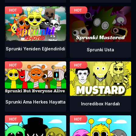
Sprunki Yeniden Eğlendirildi
Sprunki Usta
Sprunki Ama Herkes Hayatta
Incredibox Hardalı