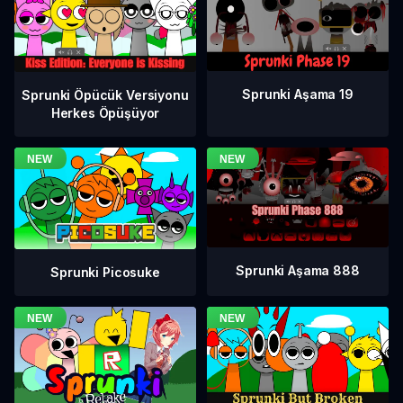
Sprunki Aşama 19
Sprunki Öpücük Versiyonu
Herkes Öpüşüyor
Sprunki Aşama 888
Sprunki Picosuke