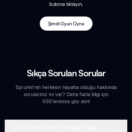
butona tıklayın.
Şimdi Oyun Oyna
Sıkça Sorulan Sorular
Sprunki'nin herkesin hayatta olduğu hakkında
sorularınız mı var? Daha fazla bilgi için
SSS'lerimize göz atın!
Sprunki Ama Herkesin Hayatta Olduğu