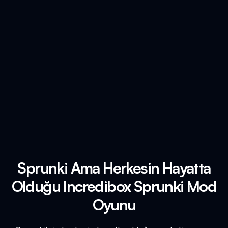
Sprunki Ama Herkesin Hayatta
Olduğu Incredibox Sprunki Mod
Oyunu