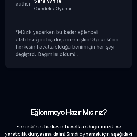
Sara White
Gündelik Oyuncu
“
Müzik yaparken bu kadar eğlenceli
olabileceğimi hiç düşünmemiştim! Sprunki'nin
herkesin hayatta olduğu benim için her şeyi
değiştirdi. Bağımlısı oldum!
,,
Eğlenmeye Hazır Mısınız?
Sprunki'nin herkesin hayatta olduğu müzik ve
yaratıcılık dünyasına dalın! Şimdi oynamak için aşağıdaki