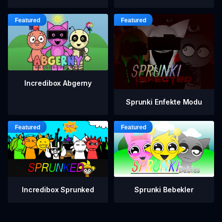
Incredibox Abgerny
Sprunki Enfekte Modu
Incredibox Sprunked
Sprunki Bebekler