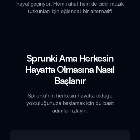
hayat geçiriyor. Hem rahat hem de ciddi müzik
tutkunları için eğlenceli bir alternatif!
Sprunki Ama Herkesin
Hayatta Olmasına Nasıl
Başlanır
Sprunki'nin herkesin hayatta olduğu
yolculuğunuza başlamak için bu basit
adımları izleyin.