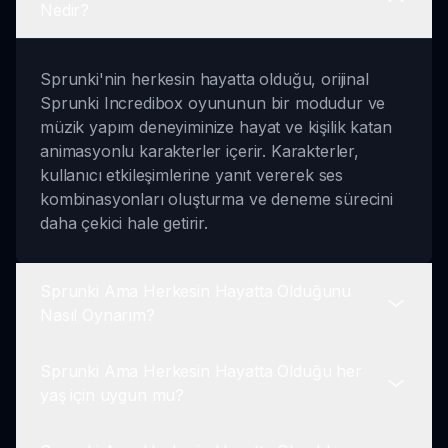
Nedir?
Sprunki'nin herkesin hayatta olduğu, orijinal
Sprunki Incredibox oyununun bir modudur ve
müzik yapım deneyiminize hayat ve kişilik katan
animasyonlu karakterler içerir. Karakterler,
kullanıcı etkileşimlerine yanıt vererek ses
kombinasyonları oluşturma ve deneme sürecini
daha çekici hale getirir.
Sprunki Ama Herkesin Hayatta Olduğunu
Nasıl Oynarım?
Sprunki Ama Herkesin Hayatta Olduğu her
Oynamak için sprunki.io adresini ziyaret edin,
yaş için uygun mu?
Sprunki'nin herkesin hayatta olduğu oyun
bağlantısına tıklayın ve karakterleri sürükleyip