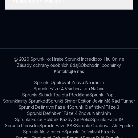
na sociálních médiích?
a příručky pro podrobnější tutoriály.
přidáním nové dimenze s animovanými
postavami. Cílem bylo poskytnout hráčům živější
a interaktivnější způsob, jak se angažovat ve
Ano, komunita Sprunki je aktivní na různých
skládání hudby.
platformách sociálních médií, kde hráči sdílejí své
zážitky, melodie a okamžiky ze hry. Připojte se k
diskuzi a sledujte hashtagy související se Sprunki!
@
2026
Sprunki.io: Hrajte Sprunki Incredibox Hru Online
Zásady ochrany osobních údajů
Obchodní podmínky
Kontaktujte nás
Sprunki Opakovat Znovu Nahráním
Sprunki Fáze 4 Všichni Jsou Naživu
Sprunki Skibidi Toaleta Předělaná
Sprunki Popit
Sprunklairity Sprunked
Sprunki Sinner Edition Jevin Má Rád Tunner
Sprunki Definitivní Fáze 4
Sprunki Definitivní Fáze 3
Sprunki Definitivní Fáze 4 Znovu Nahráním
Sprunki Edice Polibek Každý Se Políbí
Sprunki Fáze 19
Sprunki Picosuke
Sprunki Fáze 888
Sprunki Opakovat Ale Epické
Sprunki Ale Zlomené
Sprunki Definitivní Fáze 8
Sprunki Opakovat Deluxe
Sprunki Phase
Svět Sprunkis