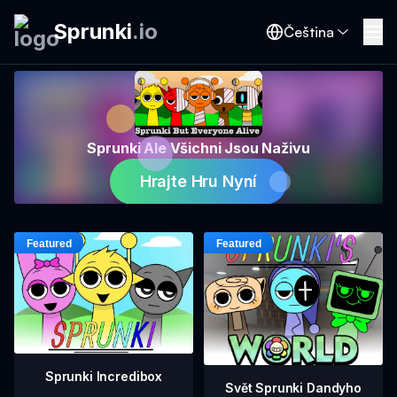
Sprunki
.
io
Čeština
Sprunki Ale Všichni Jsou Naživu
Hrajte Hru Nyní
Sprunki Incredibox
Svět Sprunki Dandyho