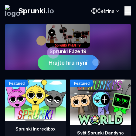
Sprunki
.
io
Čeština
Sprunki Fáze 19
Hrajte hru nyní
Sprunki Incredibox
Svět Sprunki Dandyho