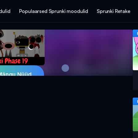
dulid
Populaarsed Sprunki moodulid
Sprunki Retake
Mängu Nüüd