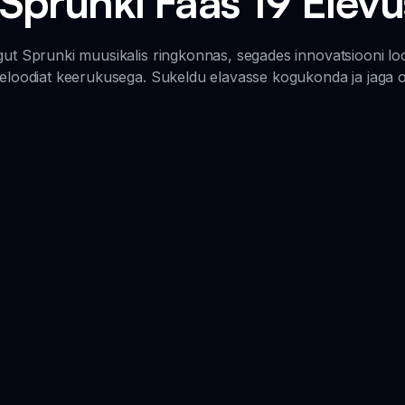
u Sprunki Faas 19 Elev
gut Sprunki muusikalis ringkonnas, segades innovatsiooni loo
eloodiat keerukusega. Sukeldu elavasse kogukonda ja jaga o