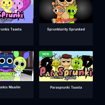
runkis Taasta
Sprunklairity Sprunked
unkis Maailm
Parasprunki Taasta