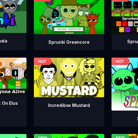
asta
Spru
Sprunki Greencore
k On Elus
Incredibox Mustard