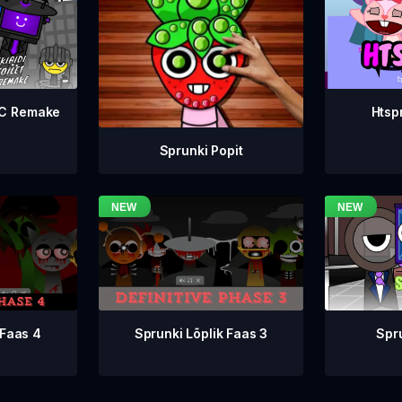
WC Remake
Htsp
Sprunki Popit
Sprunki Lõplik Faas 3
 Faas 4
Spr