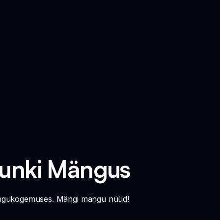
runki Mängus
s mängukogemuses. Mängi mängu nüüd!