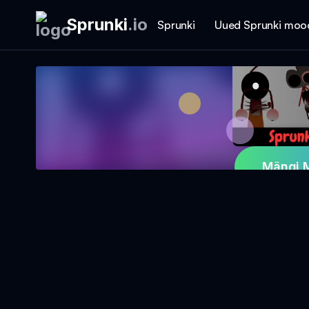
Sprunki
.
io
Sprunki
Uued Sprunki moo
Mängi 