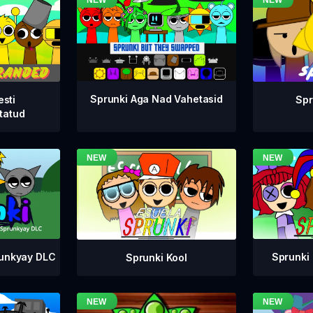
Sprunki Aga Nad Vahetasid
esti
Spr
tatud
runkyay DLC
Sprunki 
Sprunki Kool