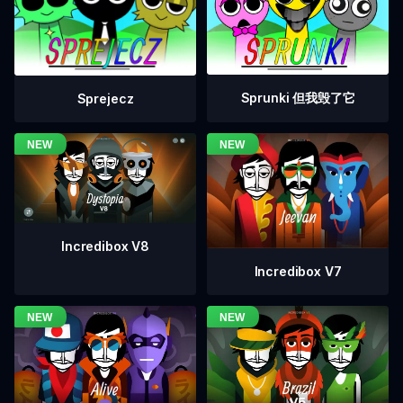
Sprunki 但我毁了它
Sprejecz
Incredibox V8
Incredibox V7