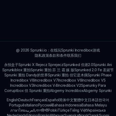
@
2026
Sprunki.io：在线玩Sprunki Incredibox游戏
隐私政策
条款和条件
联系我们
永恒盒子
Sprunki X Rejecz Sprejecz
Sprunked 但差2.0
Sprunki Ani
Sprunkiblox 重拍
Sprunki 重拍 芬 兰 霜 媒 版
Sprunked 2.0 Fe 圣诞节
Sprunki 重拍 Dandy的世界
Sprunki 重拍 但它是木偶
Sprunki Phase
Incredibox V8
Incredibox V7
Incredibox V6
Incredibox V5
Incredibox V3
Incredibox V4
Incredibox V2
Sperunky Para
Corruptbox 但 Sprunki 重拍
Abgerny Incredibox
Abgerny Sprunki
English
Deutsch
Français
Español
简体中文
繁體中文
日本語
한국어
Português
Italiano
Русский
Bahasa Indonesia
Bahasa Melayu
ภาษาไทย
بالعربية
বাংলা
हिन्दी
Polski
Türkçe
Tiếng Việt
Українська
Nederlands
Filipino
Română
Magyar
Svenska
Norsk
Dansk
Suomi