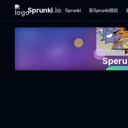
Sprunki
.
io
Sprunki
新Sprunki模组
Speru
立