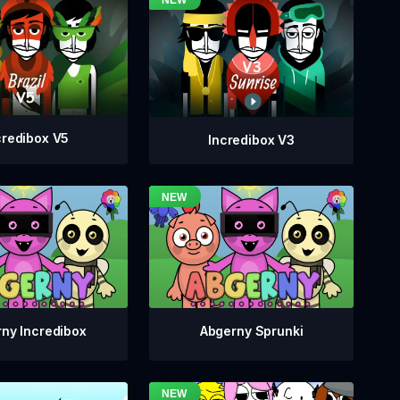
credibox V5
Incredibox V3
ny Incredibox
Abgerny Sprunki