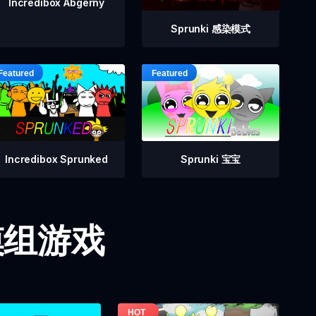
Incredibox Abgerny
Sprunki 感染模式
Incredibox Sprunked
Sprunki 宝宝
i 模组游戏