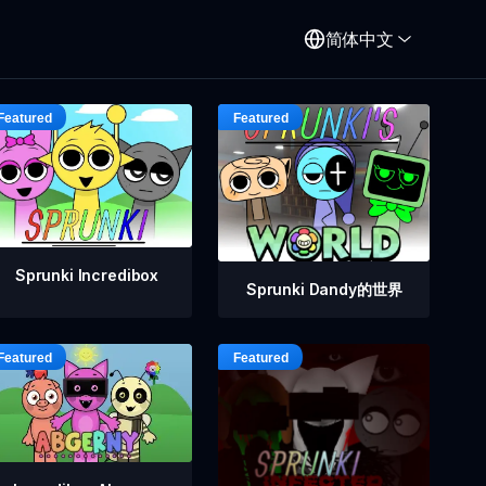
简体中文
Sprunki Incredibox
Sprunki Dandy的世界