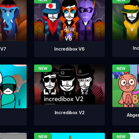
In
Incredibox V6
 V7
Incredibox V2
Abger