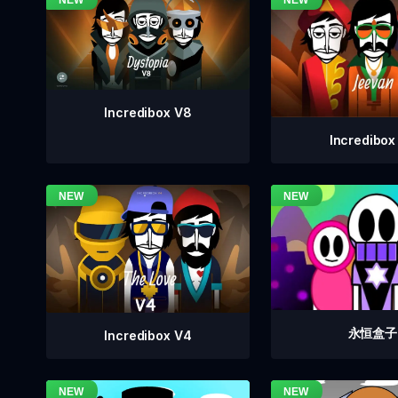
Incredibox V8
Incredibox
永恒盒子
Incredibox V4