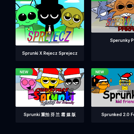
Sperunky P
Sprunki X Rejecz Sprejecz
Sprunki 重拍 芬 兰 霜 媒 版
Sprunked 2.0