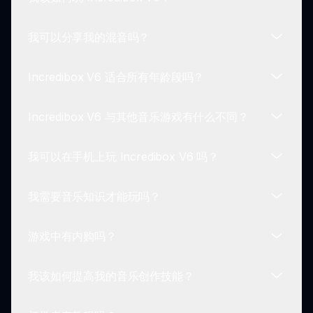
我可以分享我的混音吗？
要玩 Incredibox V6，您需要探索发出不同声音的角
色。点击角色，您可以在创建混音时添加或移除他们
Incredibox V6 适合所有年龄段吗？
的声音。尝试不同的声音组合，直到发现您喜欢的。
可以！Incredibox V6 鼓励您分享您的混音。玩家可
以保存他们的创作并与社区分享，为反馈和灵感提供
Incredibox V6 与其他音乐游戏有什么不同？
一个平台。
当然！Incredibox V6 旨在为所有年龄段的玩家设
计。易于使用的控制和引人入胜的游戏玩法使其非常
我可以在手机上玩 Incredibox V6 吗？
适合儿童、青少年和成年人。
Incredibox V6 的独特之处在于其生动的图形、直观
的游戏玩法和社区互动的独特结合。游戏允许玩家自
我需要音乐知识才能玩吗？
由实验，使每个音乐创作都成为个性化的体验。
可以，Incredibox V6 可以在各种设备上访问，包括
手机。您可以在您的智能手机或平板电脑上享受音乐
游戏中有内购吗？
创作的乐趣。
不需要任何音乐知识！Incredibox V6 旨在让任何人
都能轻松入手，无需任何正式的音乐培训即可开始创
我该如何提高我的音乐创作技能？
作。
Incredibox V6 是免费的，没有强制性的内购。您可
以在不花钱的情况下探索所有功能。