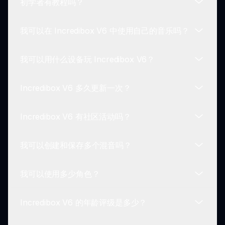
初学者有教程吗？
实践是完美的！花时间尝试各种声音组合。努力发展
良好的节奏感，学习在您的混音中平衡不同的声音。
我可以在 Incredibox V6 中使用自己的音乐吗？
Incredibox V6 用户友好，不需要教程。不过，初始
游戏将引导您了解操作，使新手易于跟随。
我可以用什么设备玩 Incredibox V6？
Incredibox V6 不支持上传外部音乐。重点是使用游
戏角色提供的声音进行音乐创作。
Incredibox V6 多久更新一次？
Incredibox V6 可在多个平台上使用，包括桌面、笔
记本电脑、平板电脑和智能手机上的浏览器，随时随
Incredibox V6 有社区活动吗？
地都可以访问。
开发者定期更新 Incredibox V6，以引入新功能、增
强性能并为玩家提供新鲜的体验。请关注新功能的公
我可以创建和保存多个混音吗？
告！
有的！Incredibox 社区经常举办活动，玩家可以分
享他们的混音并参与挑战。这是一个互动和互相学习
我可以使用多少角色？
的好方法。
当然可以！Incredibox V6 允许您创建和保存任意数
量的混音。这个功能让您可以自由探索各种声音和风
Incredibox V6 的年龄评级是多少？
格。
Incredibox V6 对一次可以使用的角色数量有一定限
制。然而，它鼓励玩家选择哪些声音进行组合。