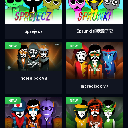
Sprunki 但我毁了它
Sprejecz
Incredibox V8
Incredibox V7