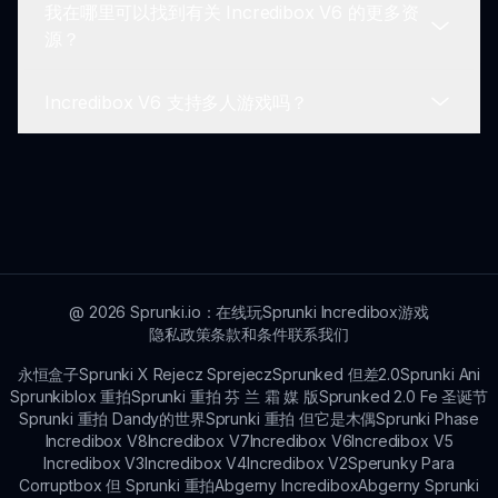
我在哪里可以找到有关 Incredibox V6 的更多资
Incredibox V6 一般适合所有年龄段的玩家。其创意
源？
和非暴力的特点使其适合年轻玩家，同时也令成年人
乐在其中。
Incredibox V6 支持多人游戏吗？
如需更多信息，您可以访问 Sprunkin 上的
Incredibox V6 官方页面，在那里您可以了解更多游
戏提示、更新和社区新闻。
目前，Incredibox V6 不支持多人游戏功能。不过，
您可以与朋友分享您的混音，并一起讨论您的音乐创
作。
@
2026
Sprunki.io：在线玩Sprunki Incredibox游戏
隐私政策
条款和条件
联系我们
永恒盒子
Sprunki X Rejecz Sprejecz
Sprunked 但差2.0
Sprunki Ani
Sprunkiblox 重拍
Sprunki 重拍 芬 兰 霜 媒 版
Sprunked 2.0 Fe 圣诞节
Sprunki 重拍 Dandy的世界
Sprunki 重拍 但它是木偶
Sprunki Phase
Incredibox V8
Incredibox V7
Incredibox V6
Incredibox V5
Incredibox V3
Incredibox V4
Incredibox V2
Sperunky Para
Corruptbox 但 Sprunki 重拍
Abgerny Incredibox
Abgerny Sprunki