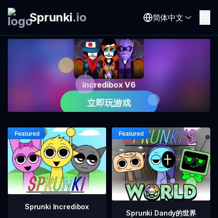
Sprunki
.
io
简体中文
Incredibox V6
立即玩游戏
Sprunki Incredibox
Sprunki Dandy的世界