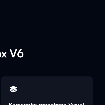
ox V6
Kamangha-manghang Visual