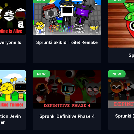
veryone Is
Sprunki Skibidi Toilet Remake
Sp
Sprunki 
Sprunki Definitive Phase 4
tion Jevin
ner