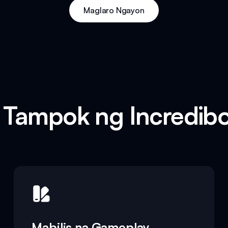
Maglaro Ngayon
Tampok ng Incredib
Mabilis na Gameplay