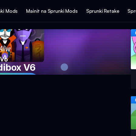
ki Mods
Mainit na Sprunki Mods
Sprunki Retake
Spr
dibox V6
ro Ngayon