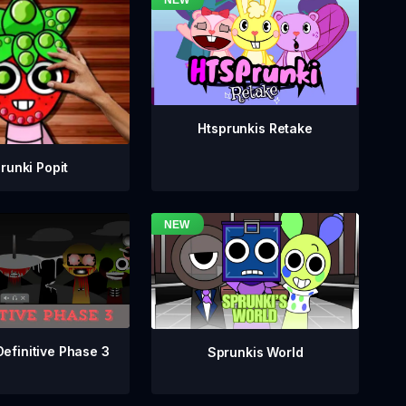
Htsprunkis Retake
runki Popit
Definitive Phase 3
Sprunkis World