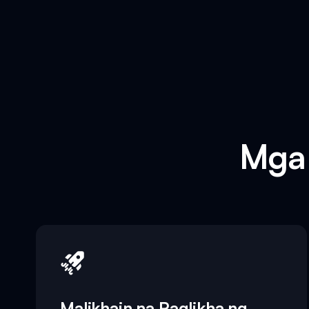
Mga 
Malikhain na Paglikha ng