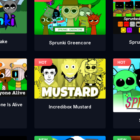
take
Spru
Sprunki Greencore
ne Is Alive
Incredibox Mustard