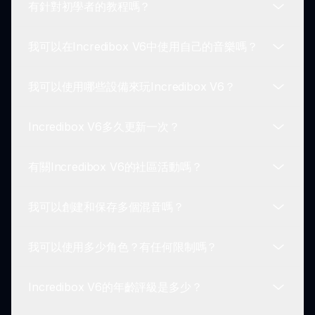
有針對初學者的教程嗎？
多多練習即可！花時間與各種聲音組合進行實驗。嘗
試培養良好的節奏感，學會平衡混音中的不同聲音。
我可以在Incredibox V6中使用自己的音樂嗎？
Incredibox V6用戶友好，無需教程。然而，最初的
遊戲玩法將引導您完成所需的操作，使初學者易於遵
我可以使用哪些設備來玩Incredibox V6？
循。
Incredibox V6不支持外部音樂上傳。重點是使用遊
戲角色提供的聲音來創作音樂。
Incredibox V6多久更新一次？
Incredibox V6可在多個平台上使用，包括桌面、筆
記本電腦、平板電腦和智能手機的瀏覽器，讓您隨處
有關Incredibox V6的社區活動嗎？
可玩。
開發者會定期更新Incredibox V6，以引入新功能、
提升性能，並為玩家提供新鮮體驗。請留意有關新功
我可以創建和保存多個混音嗎？
能的公告！
有的！Incredibox社區經常舉辦活動，玩家可以分享
他們的混音並參加挑戰。這是一個良好的互動與相互
我可以使用多少角色？有任何限制嗎？
學習的機會。
當然可以！Incredibox V6允許您創建並保存任意數
量的混音。該功能讓您自由探索各種聲音和風格。
Incredibox V6的年齡評級是多少？
Incredibox V6對同時在舞台上的角色數量有限制。
然而，它鼓勵玩家有策略地選擇要混合的聲音。