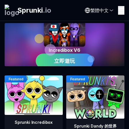
Sprunki
.
io
繁體中文
Incredibox V6
立即遊玩
Sprunki Incredibox
Sprunki Dandy 的世界