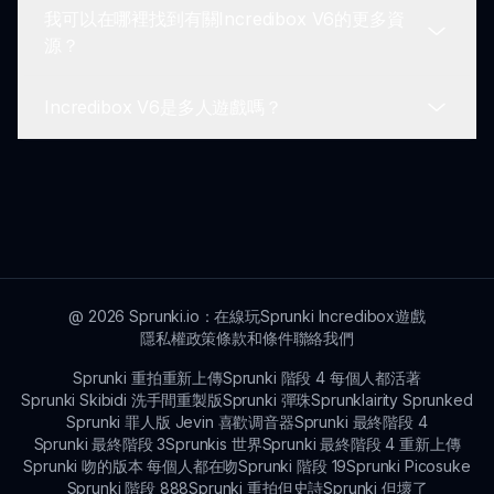
我可以在哪裡找到有關Incredibox V6的更多資
Incredibox V6通常適合所有年齡段的玩家。其創意
源？
和非暴力的特性使其適合年輕玩家，同時對成人也很
有吸引力。
Incredibox V6是多人遊戲嗎？
欲了解更多信息，您可以訪問Sprunkin上的官方
Incredibox V6頁面，了解更多有關遊戲提示、更新
和社區消息。
目前，Incredibox V6不支持多人遊戲功能。不過，
您可以與朋友分享您的混音，並一起討論您的音樂創
作。
@
2026
Sprunki.io：在線玩Sprunki Incredibox遊戲
隱私權政策
條款和條件
聯絡我們
Sprunki 重拍重新上傳
Sprunki 階段 4 每個人都活著
Sprunki Skibidi 洗手間重製版
Sprunki 彈珠
Sprunklairity Sprunked
Sprunki 罪人版 Jevin 喜歡调音器
Sprunki 最終階段 4
Sprunki 最終階段 3
Sprunkis 世界
Sprunki 最終階段 4 重新上傳
Sprunki 吻的版本 每個人都在吻
Sprunki 階段 19
Sprunki Picosuke
Sprunki 階段 888
Sprunki 重拍但史詩
Sprunki 但壞了