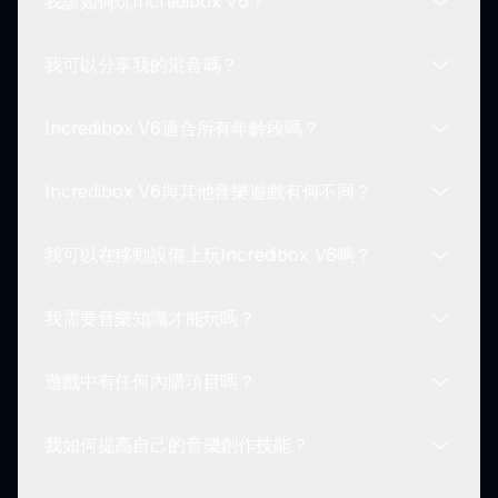
我該如何玩Incredibox V6？
我可以分享我的混音嗎？
要玩Incredibox V6，您需要探索具有不同聲音的角
色。通過點擊角色，可以在創建混音的過程中添加或
Incredibox V6適合所有年齡段嗎？
移除它們的聲音。嘗試不同的聲音組合直到找到您喜
可以！Incredibox V6鼓勵玩家分享他們的混音。玩
歡的。
家可以保存自己的創作並與社區分享，提供反饋和靈
Incredibox V6與其他音樂遊戲有何不同？
感的平台。
絕對可以！Incredibox V6旨在適合所有年齡段的玩
家。其易於使用的控制和引人入勝的遊玩使其對兒
我可以在移動設備上玩Incredibox V6嗎？
童、青少年和成人都非常合適。
Incredibox V6因其色彩豐富的圖形、直觀的遊戲玩
法和社區互動而脫穎而出。遊戲允許玩家自由實驗，
我需要音樂知識才能玩嗎？
讓每一個音樂創作成為個性化的體驗。
可以，Incredibox V6可以在多種設備上使用，包括
移動設備。您可以在智能手機或平板電腦上享受音樂
遊戲中有任何內購項目嗎？
創作的樂趣。
不需要任何音樂知識！Incredibox V6旨在易於上
手，使任何人都能輕鬆進入並開始創作，而無需正式
我如何提高自己的音樂創作技能？
的音樂訓練。
Incredibox V6是免費遊玩的，且沒有必須的內購項
目。您可以在不花任何費用的情況下探索所有功能。