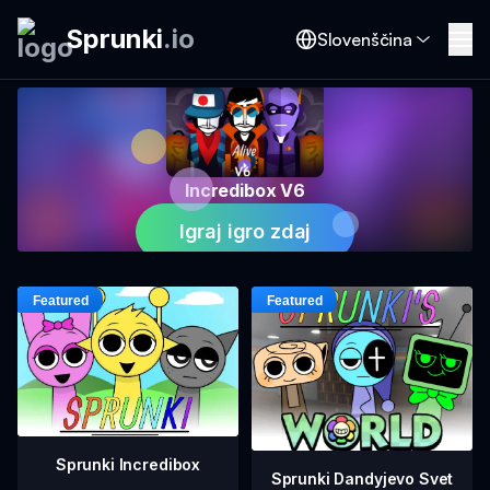
Sprunki
.
io
Slovenščina
Incredibox V6
Igraj igro zdaj
Sprunki Incredibox
Sprunki Dandyjevo Svet