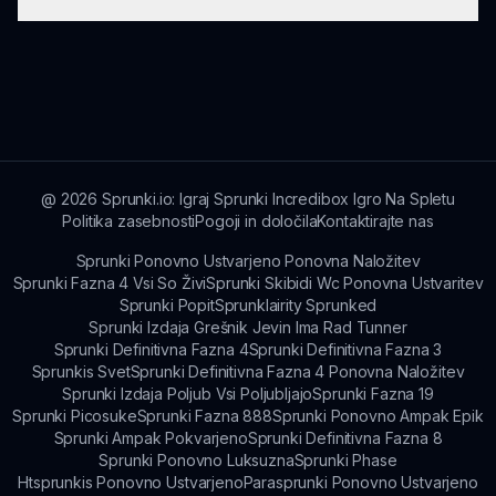
Za več informacij lahko obiščeš uradno stran
hkrati pa ostaja zabaven za odrasle.
Incredibox V6 na Sprunkinu, kjer lahko izveš
več o nasvetih za igranje, posodobitvah in
Trenutno Incredibox V6 ne podpira
novicah iz skupnosti.
večigralniških funkcij. Vendar pa lahko deliš svojo
mešanico s prijatelji in razpravljaš o svojih
glasbenih kreacijah skupaj.
@
2026
Sprunki.io: Igraj Sprunki Incredibox Igro Na Spletu
Politika zasebnosti
Pogoji in določila
Kontaktirajte nas
Sprunki Ponovno Ustvarjeno Ponovna Naložitev
Sprunki Fazna 4 Vsi So Živi
Sprunki Skibidi Wc Ponovna Ustvaritev
Sprunki Popit
Sprunklairity Sprunked
Sprunki Izdaja Grešnik Jevin Ima Rad Tunner
Sprunki Definitivna Fazna 4
Sprunki Definitivna Fazna 3
Sprunkis Svet
Sprunki Definitivna Fazna 4 Ponovna Naložitev
Sprunki Izdaja Poljub Vsi Poljubljajo
Sprunki Fazna 19
Sprunki Picosuke
Sprunki Fazna 888
Sprunki Ponovno Ampak Epik
Sprunki Ampak Pokvarjeno
Sprunki Definitivna Fazna 8
Sprunki Ponovno Luksuzna
Sprunki Phase
Htsprunkis Ponovno Ustvarjeno
Parasprunki Ponovno Ustvarjeno