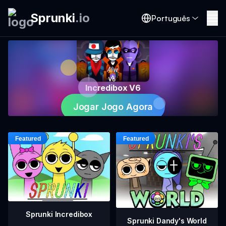
Sprunki
.
io
Português
Incredibox V6
Jogar Jogo Agora
Sprunki Incredibox
Sprunki Dandy's World