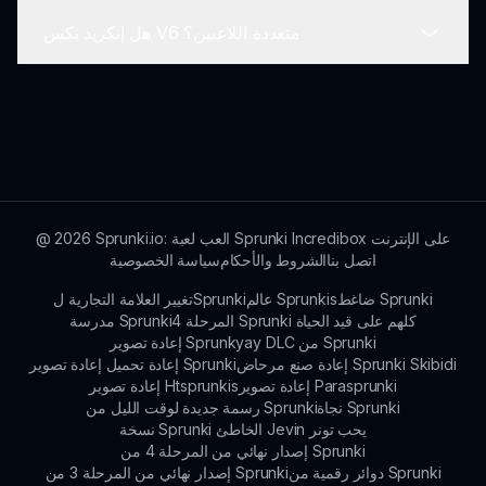
للاعبين الأصغر سناً بينما تظل ممتعة للبالغين.
هل إنكريد بكس V6 متعددة اللاعبين؟
لمزيد من المعلومات، يمكنك زيارة الصفحة الرسمية
لإنكريد بكس V6 على سبراكن، حيث يمكنك معرفة المزيد
عن نصائح اللعب والتحديثات وأخبار المجتمع.
حاليًا، لا تدعم إنكريد بكس V6 ميزات متعددة اللاعبين.
ومع ذلك، يمكنك مشاركة مزيجك مع الأصدقاء ومناقشة
إبداعاتك الموسيقية معًا.
Sprunki.io: العب لعبة Sprunki Incredibox على الإنترنت
2026
@
اتصل بنا
الشروط والأحكام
سياسة الخصوصية
ضاغط Sprunki
عالم Sprunkis
تغيير العلامة التجارية لSprunki
المرحلة 4 Sprunki كلهم على قيد الحياة
مدرسة Sprunki
إعادة تصوير Sprunkyay DLC من Sprunki
إعادة صنع مرحاض Sprunki Skibidi
إعادة تحميل إعادة تصوير Sprunki
إعادة تصوير Parasprunki
إعادة تصوير Htsprunkis
نجاة Sprunki
رسمة جديدة لوقت الليل من Sprunki
نسخة Sprunki الخاطئ Jevin يحب تونر
إصدار نهائي من المرحلة 4 من Sprunki
دوائر رقمية من Sprunki
إصدار نهائي من المرحلة 3 من Sprunki