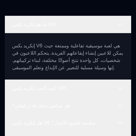
ما هو إنكريد بكس V6؟
إنكريد بكس V6 هي لعبة موسيقية تفاعلية وممتعة حيث
يمكن للاعبين إنشاء إيقاعاتهم الفريدة. يتحكم اللاعبون في
شخصيات، كل واحدة تنتج أصواتًا مختلفة، لبناء تركيباتهم.
إنها وسيلة مسلية للتعبير عن الإبداع وتعلم الموسيقى.
كيف ألعب إنكريد بكس V6؟
هل يمكنني مشاركة تركيباتي؟
للعب إنكريد بكس V6، تحتاج إلى استكشاف الشخصيات
التي تصدر أصواتًا مختلفة. عند النقر على شخصية، يمكنك
هل إنكريد بكس V6 مناسبة لجميع الأعمار؟
إضافة أو إزالة صوتها أثناء إنشاء مزيج. جرب تركيبات
نعم! يشجع إنكريد بكس V6 على مشاركة تركيباتك. يمكن
الصوت المختلفة حتى تجد ما تحبه.
للاعبين حفظ إنشائهم ومشاركتها مع المجتمع، مما يوفر