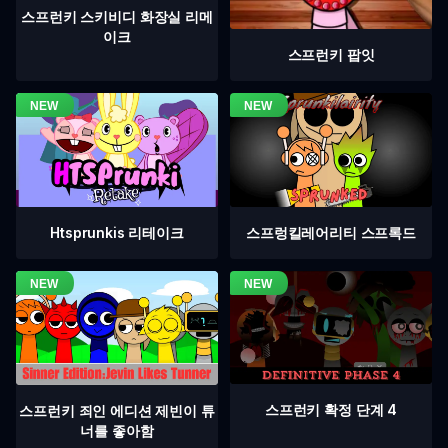
스프런키 스키비디 화장실 리메
이크
스프런키 팝잇
Htsprunkis 리테이크
스프렁킬레어리티 스프록드
스프런키 확정 단계 4
스프런키 죄인 에디션 제빈이 튜
너를 좋아함