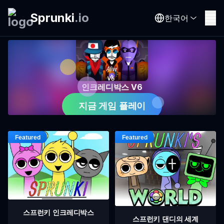
Sprunki
.
io
한국어
인크레디박스 V6
지금 게임 플레이
스프런키 인크레디박스
스프런키 댄디의 세계