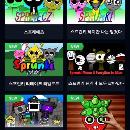
스프런키 하지만 나는 망쳤다
스프레예츠
스프런키 단계 4 모두 살아있다
스프런키 리테이크 리업로드