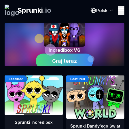
Sprunki
.
io
Polski
Incredibox V6
Graj teraz
Sprunki Incredibox
Sprunki Dandy'ego Świat