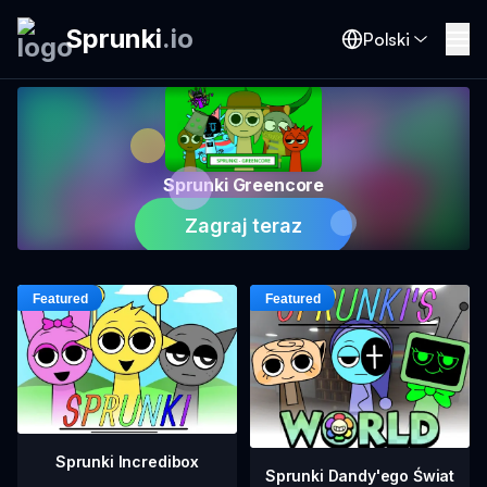
Sprunki
.
io
Polski
Sprunki Greencore
Zagraj teraz
Sprunki Incredibox
Sprunki Dandy'ego Świat