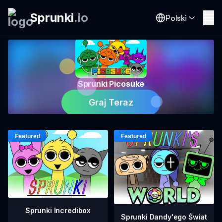
Sprunki
.
io
Polski
Sprunki Picosuke
Graj Teraz
Sprunki Incredibox
Sprunki Dandy'ego Świat