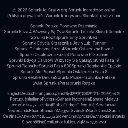
@
2026
Sprunki.io: Graj w grę Sprunki Incredibox online
Polityka prywatności
Warunki korzystania
Skontaktuj się z nami
Sprunki Retake Ponowne Przesłanie
Sprunki Faza 4 Wszyscy Są Żywi
Sprunki Toaleta Skibidi Remake
Sprunki Popit
Sprunklairity Sprunked
Sprunki Edycja Grzesznika Jevin Lubi Tunner
Sprunki Ostateczna Faza 4
Sprunki Ostateczna Faza 3
Sprunki Ostateczna Faza 4 Ponowne Przesłanie
Sprunki Edycja Całusów Wszyscy Się Całują
Sprunki Faza 19
Sprunki Picosuke
Sprunki Faza 888
Sprunki Retake Ale Epickie
Sprunki Ale Popsute
Sprunki Ostateczna Faza 8
Sprunki Retake Deluxe
Sprunki Phase
Htsprunkis Retake
Świat Sprunkis
Parasprunki Retake
English
Deutsch
Français
Español
简体中文
繁體中文
日本語
한국어
Português
Italiano
Русский
Bahasa Indonesia
Bahasa Melayu
ภาษาไทย
بالعربية
বাংলা
हिन्दी
Polski
Türkçe
Tiếng Việt
Українська
Nederlands
Filipino
Română
Magyar
Svenska
Norsk
Dansk
Suomi
Čeština
Ελληνικά
עברית
فارسی
Slovenčina
Српски
Български
Hrvatski
Slovenščina
Eesti
Latviešu
Lietuvių
Македонски