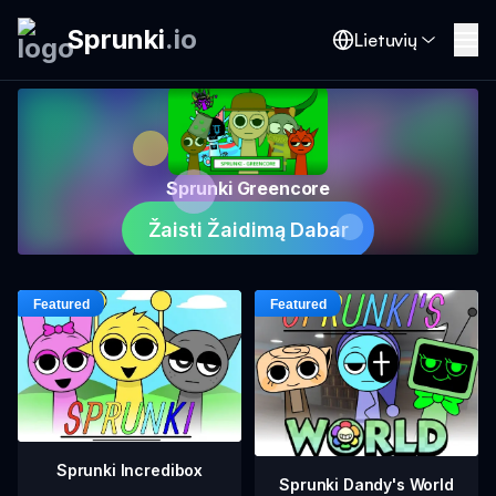
Sprunki
.
io
Lietuvių
Sprunki Greencore
Žaisti Žaidimą Dabar
Sprunki Incredibox
Sprunki Dandy's World