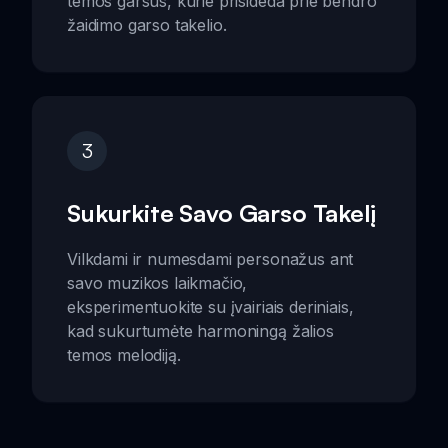
temos garsus, kurie prisideda prie bendro
žaidimo garso takelio.
3
Sukurkite Savo Garso Takelį
Vilkdami ir numesdami personažus ant
savo muzikos laikmačio,
eksperimentuokite su įvairiais deriniais,
kad sukurtumėte harmoningą žalios
temos melodiją.