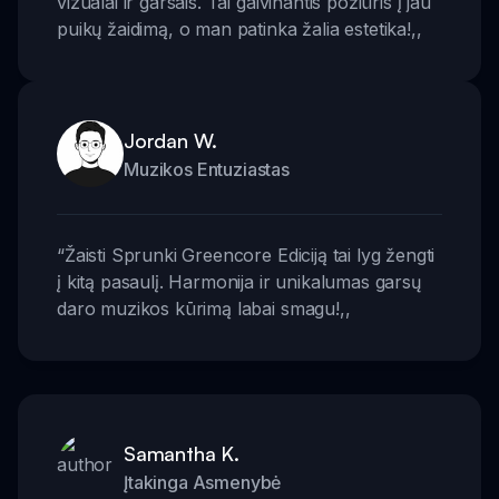
vizualai ir garsais. Tai gaivinantis požiūris į jau
puikų žaidimą, o man patinka žalia estetika!
,,
Jordan W.
Muzikos Entuziastas
“
Žaisti Sprunki Greencore Ediciją tai lyg žengti
į kitą pasaulį. Harmonija ir unikalumas garsų
daro muzikos kūrimą labai smagu!
,,
Samantha K.
Įtakinga Asmenybė