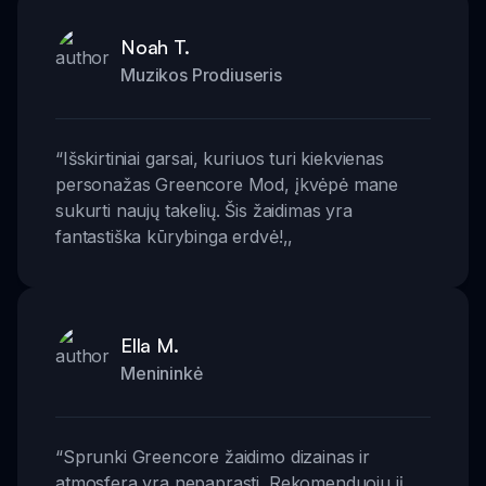
Noah T.
Muzikos Prodiuseris
“
Išskirtiniai garsai, kuriuos turi kiekvienas
personažas Greencore Mod, įkvėpė mane
sukurti naujų takelių. Šis žaidimas yra
fantastiška kūrybinga erdvė!
,,
Ella M.
Menininkė
“
Sprunki Greencore žaidimo dizainas ir
atmosfera yra nepaprasti. Rekomenduoju jį