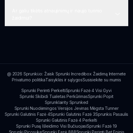
deriniais, kad atrastumėte naujas melodijas.
Ar galiu tikėtis atnaujinimų ir naujo turinio
Įsitraukimas į bendruomenę taip pat gali suteikti
Geriausiai patirčiai rekomenduojama žaisti
žaidimui?
įžvalgų ir įkvėpimo.
Sprunki Greencore Ediciją įrenginiuose su
geromis grafikų galimybėmis. Tai apima
šiuolaikinius kompiuterius, planšetinius
Taip, žaidėjai gali laukti reguliarių atnaujinimų,
kompiuterius ir išmaniuosius telefonus.
kuriuose bus naujų funkcijų, personažų dizainų ir
žaidimo patobulinimų, kad Sprunki Greencore
Edicija išliktų šviežia ir jaudinanti.
@
2026
Sprunki.io: Žaisk Sprunki Incredibox Žaidimą Internete
Privatumo politika
Taisyklės ir sąlygos
Susisiekite su mumis
Sprunki Perimti Perkelti
Sprunki Fazė 4 Visi Gyvi
Sprunki Skibidi Tualetas Perkūrimas
Sprunki Popit
Sprunklairity Sprunked
Sprunki Nuodėmingos Versijos Jevinas Mėgsta Tunner
Sprunki Galutinis Fazė 4
Sprunki Galutinis Fazė 3
Sprunkis Pasaulis
Sprunki Galutinis Fazė 4 Perkelti
Sprunki Pusę Išleidimo Visi Bučiuojasi
Sprunki Fazė 19
Sprunki Picosuke
Sprunki Fazė 888
Sprunki Perimti Bet Epinis