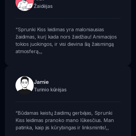
Žaidėjas
“
Sprunki Kiss leidimas yra maloniausias
žaidimas, kurį kada nors žaidžiau! Animacijos
tokios juokingos, ir visi dievina šią žaismingą
atmosferą.
,,
Jamie
Turinio kūrėjas
“
Būdamas keistų žaidimų gerbėjas, Sprunki
Kiss leidimas pranoko mano lūkesčius. Man
patinka, kaip jis kūrybingas ir linksmintis!
,,