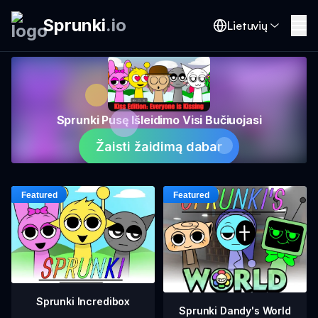
Sprunki
.
io
Lietuvių
Sprunki Pusę Išleidimo Visi Bučiuojasi
Žaisti žaidimą dabar
Sprunki Incredibox
Sprunki Dandy's World