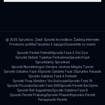
įdomią žaidimo patirtį, o ne apdovanojimus,
tačiau žaidėjai gali mėgautis smagumu ir
Kadangi Sprunki Kiss leidimas yra žiniatinklio
kūrybingumu, kurį kiekviena sesija suteikia.
naršyklės žaidimas, nėra specifinių sistemos
reikalavimų; bet kuris įrenginys su interneto ryšiu
gali palaikyti žaidimą.
@
2026
Sprunki.io: Žaisk Sprunki Incredibox Žaidimą Internete
Privatumo politika
Taisyklės ir sąlygos
Susisiekite su mumis
Sprunki Perimti Perkelti
Sprunki Fazė 4 Visi Gyvi
Sprunki Skibidi Tualetas Perkūrimas
Sprunki Popit
Sprunklairity Sprunked
Sprunki Nuodėmingos Versijos Jevinas Mėgsta Tunner
Sprunki Galutinis Fazė 4
Sprunki Galutinis Fazė 3
Sprunkis Pasaulis
Sprunki Galutinis Fazė 4 Perkelti
Sprunki Pusę Išleidimo Visi Bučiuojasi
Sprunki Fazė 19
Sprunki Picosuke
Sprunki Fazė 888
Sprunki Perimti Bet Epinis
Sprunki Bet Sugadintas
Sprunki Galutinis Fazė 8
Sprunki Perimti Prabangi
Sprunki Phase
Htsprunkis Perimti
Parasprunki Perimti