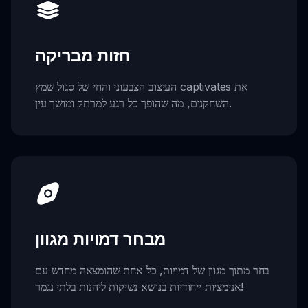
חזות מבריקה
העיצוב הצבעוני והחי של סגול שמץ captivates את
השחקנים, מה שהופך כל רגע למרתק ומושך עין.
מבחר דמויות מגוון
בחר מתוך מגוון של דמויות, כל אחת שהומצאה מחדש עם
אנימציות ייחודיות בנושא נשיקות ליהנות בלתי נגמר!