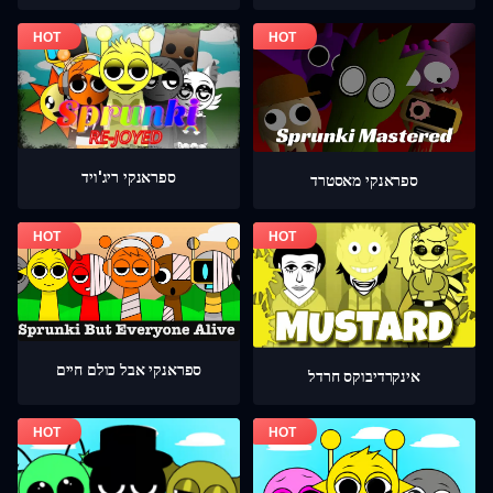
ספראנקי ריג'ויד
ספראנקי מאסטרד
ספראנקי אבל כולם חיים
אינקרדיבוקס חרדל