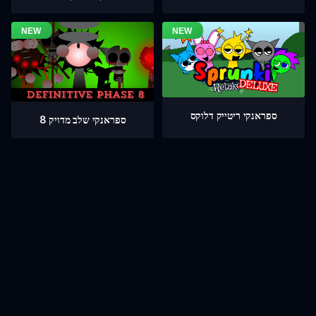
ספראנקי ריטייק דלוקס
ספראנקי שלב מדויק 8