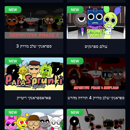
ספראנקי שלב מדויק 3
עולם ספרנקיס
ספראנקי שלב מדויק 4 הורדה מחדש
פאראספראנקי ריטייק