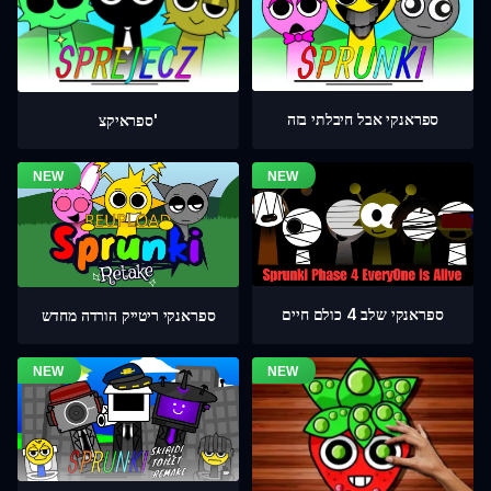
ספראנקי אבל חיבלתי בזה
ספראיקצ'
ספראנקי שלב 4 כולם חיים
ספראנקי ריטייק הורדה מחדש