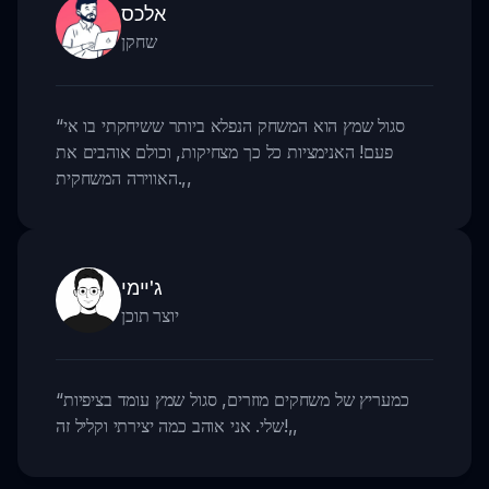
אלכס
שחקן
סגול שמץ הוא המשחק הנפלא ביותר ששיחקתי בו אי
“
פעם! האנימציות כל כך מצחיקות, וכולם אוהבים את
,,
האווירה המשחקית.
ג'יימי
יוצר תוכן
כמעריץ של משחקים מוזרים, סגול שמץ עומד בציפיות
“
,,
שלי. אני אוהב כמה יצירתי וקליל זה!