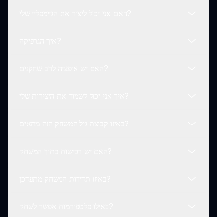
המסך, וצור אינטראקציות ייחודיות שמתאימות לגיימפליי
האם אני יכול ליצור את הגיימפליי שלי?
בנושא נשיקות.
כן, סגול שמץ מציע מגוון דמויות שהשחקנים יכולים לבחור, כל
אחת מעוצבת עם אנימציות מוזרות בנושא נשיקות.
איך הגרפיקה?
בהחלט! השחקנים מעודדים לנסות דמויות ואינטראקציות
שונות כדי ליצור חוויות גיימפליי מותאמות אישית בסגול שמץ.
האם יש אופציה לרב שחקנים?
הגרפיקה של סגול שמץ בהירה וצבעונית, מעוצבת כדי
captivate את השחקנים ולספק חוויית משחק תוססת.
איך אני יכול לשמור את היצירות שלי?
נכון לעכשיו, סגול שמץ מתמקד באינטראקציות של שחקן יחיד
כדי ליצור חוויית משחק סולו מרתקת, אך עידכונים עתידיים
באיזו קבוצת גיל המשחק הזה מתאים?
עשויים לכלול תכונות רב שחקנים.
אחרי שיצרת אינטראקציות בלתי נשכחות בסגול שמץ,
השחקנים יכולים לשמור בקלות את העיצובים שלהם על מנת
האם יש רכישות בתוך המשחק?
לשתף עם חברים או לחזור לזה מאוחר יותר.
סגול שמץ מתאים לכל הגילאים, בהתחשב בנושאים
המשחקיים שלו ובגיימפליי היצירתי שמושך קהל רחב.
באיזו תדירות המשחק מתעדכן?
לא, סגול שמץ הוא משחק חינם לשחק ללא צורך לרכוש
מוצרים במהלכו, מה שמאפשר לכולם ליהנות מהחוויה המלאה.
באילו פלטפורמות אפשר לשחק?
עדכוני המשחק של סגול שמץ מתרחשים באופן קבוע כדי