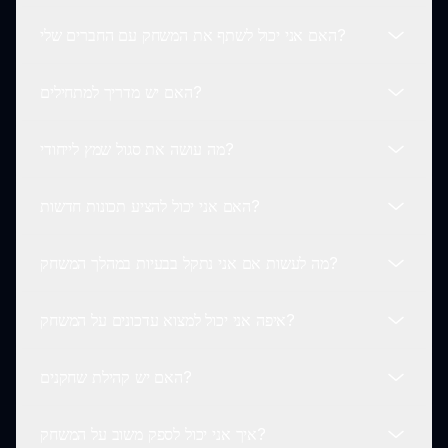
לשפר את הגיימפליי ולהציג תכנים חדשים, מה שמבטיח חוויה
האם אני יכול לשתף את המשחק עם החברים שלי?
רעננה לשחקנים.
סגול שמץ מיועד בעיקר לדפדפני אינטרנט, נגיש מכל מכשיר
עם חיבור לאינטרנט עבור נוחות מקסימלית.
האם יש מדריך למתחילים?
בהחלט! אתה יכול להזמין חברים ליהנות מסגול שמץ באמצעות
מדיה חברתית או על ידי שיתוף קישורים ישירות, מה שמגביר
מה עושה את סגול שמץ לייחודי?
את הכיף!
למרות שאין מדריך פורמלי, סגול שמץ כולל ממשק
אינטואיטיבי שמנחה שחקנים חדשים דרך הבסיסים בקלות.
האם אני יכול להציע תכונות חדשות?
ההתמחות של אנימציות משחקיות, אפקטי סאונד מרגשים
וגיימפליי יצירתי של אינטראקציות בנושאי נשיקות הופכים את
מה לעשות אם אני נתקל בבעיות במהלך המשחק?
סגול שמץ לחריג בין המשחקים.
כן! המפתחים של סגול שמץ מקבלים בברכה הצעות ומשוב
מהשחקנים כדי לשפר ולהרחיב את חוויית המשחק.
איפה אני יכול למצוא עדכונים על המשחק?
אם אתה נתקל בבעיות טכניות בזמן המשחק, אתה יכול לבדוק
את האתר הרשמי של סגול לקבלת תמיכה או פורומים
האם יש קהילת שחקנים?
קהילתיים לטיפים לפתרון בעיות.
אתה יכול למצוא עדכונים וחדשות על סגול שמץ באתר הרשמי
של סגול, שם כל התכנים והאירועים הקרובים מתפרסמים.
איך אני יכול לספק משוב על המשחק?
כן, לסגול שמץ יש קהילה תוססת שבה שחקנים יכולים לשתף