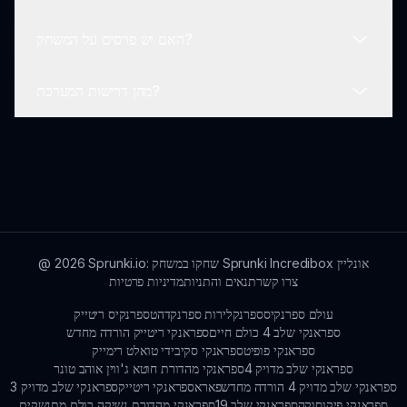
את החוויות, היצירות וליצור קשר על אהבתם המשותפת
האם יש פרסים על המשחק?
למשחק.
שחקנים יכולים לספק משוב דרך האתר של סגול, לעיתים
מאפשרים לצוות הפיתוח לשלב את ההצעות של השחקנים
מהן דרישות המערכת?
בעדכונים עתידיים.
נכון לעכשיו, סגול שמץ מתמקד בשיפור חוויית המשחק במקום
פרסים, אך השחקנים יכולים ליהנות מהכיף והיצירתיות שכל
מפגש מביא.
מאחר שסגול שמץ הוא משחק בדפדפן אינטרנט, אין דרישות
מערכת ספציפיות; כל מכשיר עם חיבור לאינטרנט יכול לתמוך
במשחק.
Sprunki.io: שחקו במשחק Sprunki Incredibox אונליין
2026
@
צרו קשר
תנאים והתניות
מדיניות פרטיות
עולם ספרנקיס
ספרנקלירות ספרנקד
הטספרנקיס ריטייק
ספראנקי שלב 4 כולם חיים
ספראנקי ריטייק הורדה מחדש
ספראנקי פופיט
ספראנקי סקיבידי טואלט רימייק
ספראנקי שלב מדויק 4
ספראנקי מהדורת חוטא ג'ווין אוהב טונר
ספראנקי שלב מדויק 4 הורדה מחדש
פאראספראנקי ריטייק
ספראנקי שלב מדויק 3
ספראנקי פיקוסוקה
ספראנקי שלב 19
ספראנקי מהדורת נשיקה כולם מתנשקים