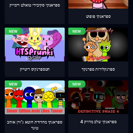
ספראנקי סקיבידי טואלט רימייק
ספראנקי פופיט
ספרנקלירות ספרנקד
הטספרנקיס ריטייק
ספראנקי שלב מדויק 4
ספראנקי מהדורת חוטא ג'ווין אוהב
טונר