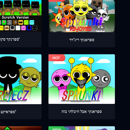
ספרנקד סקרץ'
ספראנקי ריג'ויד
ספראנקי אבל חיבלתי בזה
ספראיקצ'