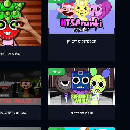
הטספרנקיס ריטייק
ספראנקי פופי
ספראנקי שלב מדוי
עולם ספרנקיס