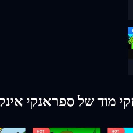
י מוד של ספראנקי אינק