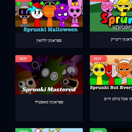
אנקי ריטייק
ספראנקי ללואין
י אבל כולם חיים
ספראנקי מאסטרד