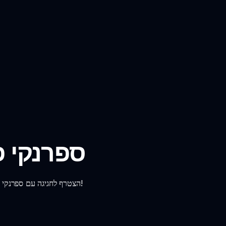
ספרנקי פ
הצטרף לחגיגה עם ספרנקי פופית, משחק המיועד לאוהבי פאזלים בכל גיל. תכנן את המהלכים שלך ופוצץ בועות להנאה בלתי נגמרת!