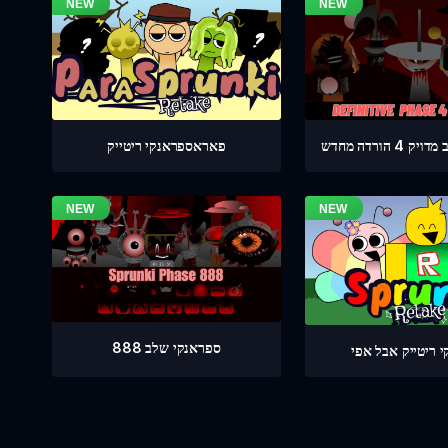
 הורדה מחדש
פאראספראנקי ריטייק
ספראנקי שלב 888
 ריטייק אבל אפי