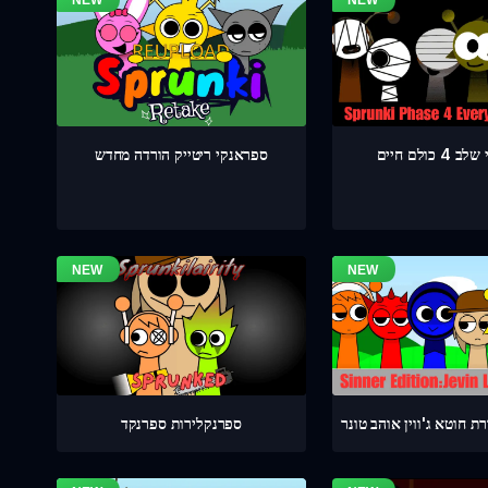
כולם חיים
ספראנקי ריטייק הורדה מחדש
 חוטא ג'ווין אוהב טונר
ספרנקלירות ספרנקד