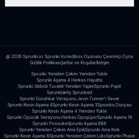
Yeni seviyeleri açmak için Sprunki Popit'teki
önceki seviyeleri başarıyla tamamlayın. Her
tamamlanan seviye, bir sonraki zorluğun kapısını
Sprunki Popit, geleneksel bir hikaye anlatımından
açar.
çok, bulmaca çözmeye odaklanan eğlenceli ve
sürükleyici bir kurguyla oyunculara interaktif bir
deneyim sunar.
@
2026
Sprunki.io: Sprunki Incredibox Oyununu Çevrimiçi Oyna
Gizlilik Politikası
Şartlar ve Koşullar
İletişim
Sprunki Yeniden Çekim Yeniden Yükle
Sprunki Aşama 4 Herkes Hayatta
Sprunki Skibidi Tuvalet Yeniden Yapım
Sprunki Popit
Sprunklairity Sprunked
Sprunki Günahkar Versiyonu Jevin Tunner'ı Sever
Sprunki Kesin Aşama 4
Sprunki Kesin Aşama 3
Sprunkis Dünyası
Sprunki Kesin Aşama 4 Yeniden Yükle
Sprunki Öpücük Versiyonu Herkes Öpüşüyor
Sprunki Aşama 19
Sprunki Picosuke
Sprunki Aşama 888
Sprunki Yeniden Çekim Ama Epik
Sprunki Ama Kırık
Sprunki Kesin Aşama 8
Sprunki Yeniden Çekim Lüks
Sprunki Phase