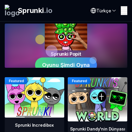
Sprunki
.
io
Türkçe
Sprunki Popit
Oyunu Şimdi Oyna
Sprunki Incredibox
Sprunki Dandy'nin Dünyası