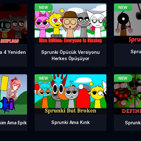
Spru
a 4 Yeniden
Sprunki Öpücük Versiyonu
Herkes Öpüşüyor
Sprunki Ama Kırık
Sprunk
kim Ama Epik