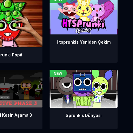
Htsprunkis Yeniden Çekim
runki Popit
i Kesin Aşama 3
Sprunkis Dünyası