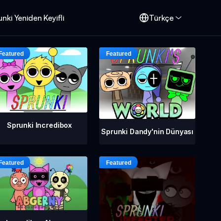
nki Yeniden Keyifli
Türkçe
Sprunki Incredibox
Sprunki Dandy'nin Dünyası