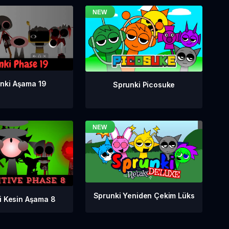
nki Aşama 19
Sprunki Picosuke
Sprunki Yeniden Çekim Lüks
i Kesin Aşama 8