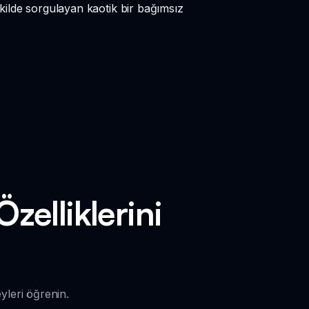
kilde sorgulayan kaotik bir bağımsız
elliklerini
leri öğrenin.