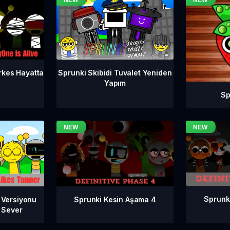
rkes Hayatta
Sprunki Skibidi Tuvalet Yeniden
Yapım
Sp
Sprunk
Sprunki Kesin Aşama 4
 Versiyonu
ı Sever