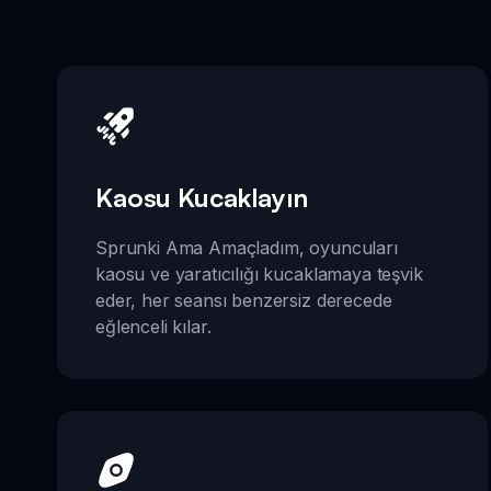
Kaosu Kucaklayın
Sprunki Ama Amaçladım, oyuncuları
kaosu ve yaratıcılığı kucaklamaya teşvik
eder, her seansı benzersiz derecede
eğlenceli kılar.