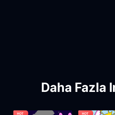
Daha Fazla 