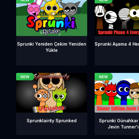
Sprunki Aşama 4 He
Sprunki Yeniden Çekim Yeniden
Yükle
Sprunklairity Sprunked
Sprunki Günahkar
Jevin Tunner'