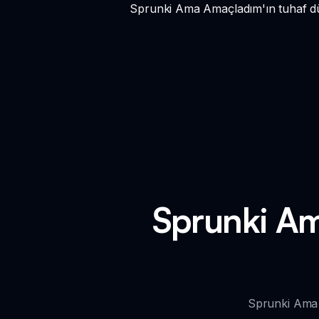
Sprunki Ama Amaçladım'ın tuhaf düny
Sprunki Am
Sprunki Ama 