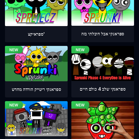
ספראנקי אבל חיבלתי בזה
ספראיקצ'
ספראנקי שלב 4 כולם חיים
ספראנקי ריטייק הורדה מחדש