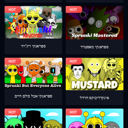
ספראנקי ריג'ויד
ספראנקי מאסטרד
ספראנקי אבל כולם חיים
אינקרדיבוקס חרדל