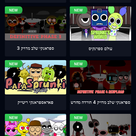
ספראנקי שלב מדויק 3
עולם ספרנקיס
ספראנקי שלב מדויק 4 הורדה מחדש
פאראספראנקי ריטייק