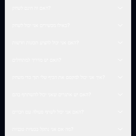
Skibidi Toilet Remake כדי להוסיף דמויות חדשות, צלילים
האם זה חינם לשחק?
ותכונות, מה שמבטיח שהמשחק יישאר רענן ומרגש.
שחקנים יכולים לבחור מתוך מגוון דמויות שמעוצבות באופן
יצירתי לשקף את מהות האבסורד והכאוס של המם Skibidi
באילו מכשירים אני יכול לשחק?
Toilet. כל דמות מביאה משהו ייחודי למשחק!
כן! Sprunki Skibidi Toilet Remake הוא חינמי לחלוטין
לשחק, מה שהופך אותו לנגיש לכל מי שמחפש לצלול לתוך
האם אני יכול להציע תכונות חדשות?
הכיף המשוגע.
אתה יכול לשחק ב-Sprunki Skibidi Toilet Remake על
כל מכשיר עם גישה לאינטרנט, כולל מחשבים וטלפונים ניידים,
האם יש מדריך למתחילים?
מה שמאפשר חווית משחק מגוונת.
בהחלט! המפתחים מקבלים בברכה משוב והצעות משחקנים
לבניית חוויה טובה עוד יותר. הרעיונות שלך עשויים לעצב את
איך אני יכול למקסם את הכיף שלי תוך כדי משחק?
העתיד של Sprunki Skibidi Toilet Remake!
כן, שחקנים חדשים יכולים לגשת למדריך כדי לעזור להם להבין
את היסודות של המשחק, כולל כיצד ליצור את השיר הראשון
האם יש אתגרים שאני יכול להשתתף בהם?
שלהם ולהשתמש בתכונות השונות.
כדי למקסם את הכיף שלך ב-Sprunki Skibidi Toilet
Remake, התנסה בשילובי דמויות שונים, אפקטים ולופיי
האם אני יכול לשתף פעולה עם חברים?
אודיו. קבל את האבסורד ותהנה מהתוצאות המשוגעות!
כן, המשחק לעיתים קרובות מארח אתגרים שבהם משוחקים
מדריכים מוזמנים ליצור רצועות סביב נושאים ספציפיים, מה
מה אם אני נתקל בבעיות טכניות?
שמאפשר לך להציג את הכישורים שלך ולזכות בפרסים
בעוד ש-Sprunki Skibidi Toilet Remake הוא בעיקר