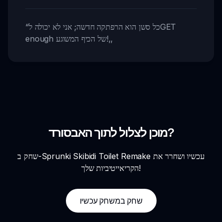
כל סשן הוא הרפתקה חדשה; אני לא יכולה לGET
“
,,
enough של הכיף המשוגע!
מוכן לצלול לתוך האבסורד?
שחק ב-Sprunki Skibidi Toilet Remake עכשיו ושחרר את
הקריאייטיביות שלך!
שחק במשחק עכשיו