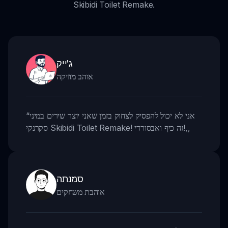
Skibidi Toilet Remake.
ג'ייק
אוהב מוזיקה
אני לא יכול להפסיק לצחוק בזמן שאני יוצר שירים במיני
“
,,
סקרנקי Skibidi Toilet Remake! זה כיף ואבסורדי!
סמנתה
אוהבת משחקים