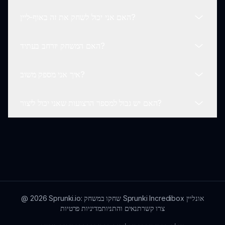
משעשעים!
חוויה סולו, אתה יכול לשתף פעולה באופן יצירתי עם חברים
האם אני יכול לשחק את זה באוף-ליין?
מחוץ לקו על ידי שיתוף רעיונות ורצועות בהשראת יצירות זה
אם אתה נתקל בכל בעיות טכניות או באגים בזמן שאתה
של זה!
משחק, אנא דווח על כך לצוות התמיכה. המפתחים תמיד
האם המשחק יורחב בעתיד?
עובדים על תיקונים כדי לשפר את חווית המשחק.
נכון לרגע זה, Sprunki Skibidi Toilet Remake דורש
חיבור לאינטרנט כדי לשחק. זה מבטיח שאתה יכול לגשת לכל
איך אני מספק משוב?
התכנים והעדכונים החדשים בלי בעיות.
המפתחים מחוייבים להרחיב את Sprunki Skibidi Toilet
Remake עם תוכן חדש, דמויות ועמדות עדכון משחק כדי
האם יש גבול למספר הרצועות שאני יכול ליצור?
לשמור על השחקנים מעורבים ומבדרים!
שחקנים יכולים לספק משוב ישירות דרך הממשק של המשחק,
או על ידי התחברות עם הקהילה כדי לשתף מחשבות והצעות!
לא, אין גבול! אתה יכול ליצור כמה רצועות שאתה רוצה, כך
שתמיד יש מקום ליותר קריאייטיביות וכיף ב-Sprunki
Skibidi Toilet Remake.
Sprunki.io: שחקו במשחק Sprunki Incredibox אונליין
2026
@
צרו קשר
תנאים והתניות
מדיניות פרטיות