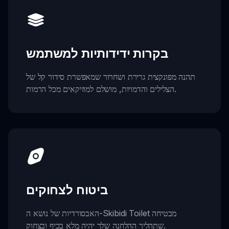
בקרות ידידותיות למשתמש
תהנה מפונקצית גרירת ושחרור שמאפשרת סידור קל של
הצלילים והדמויות, מושלם למוזיקאים מכל הרמות.
ביטוח לצחוקים
האבסורדיות של נושא ה-Skibidi Toilet מבטיחה
שתהליך ההלחנה שלך יהיה מלא בכיף ובצחוק.