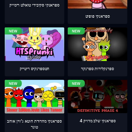
ספראנקי סקיבידי טואלט רימייק
ספראנקי פופיט
ספרנקלירות ספרנקד
הטספרנקיס ריטייק
ספראנקי שלב מדויק 4
ספראנקי מהדורת חוטא ג'ווין אוהב
טונר