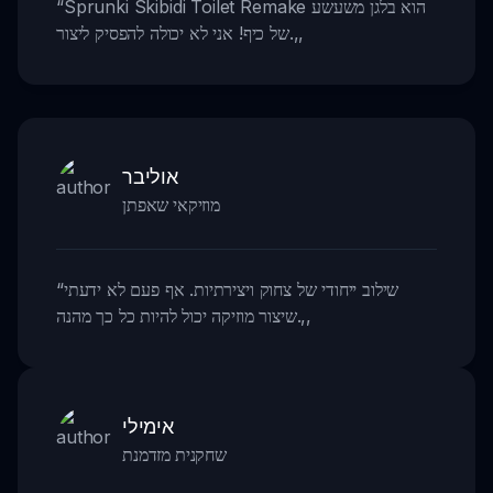
Sprunki Skibidi Toilet Remake הוא בלגן משעשע
“
,,
של כיף! אני לא יכולה להפסיק ליצור.
אוליבר
מוזיקאי שאפתן
שילוב ייחודי של צחוק ויצירתיות. אף פעם לא ידעתי
“
,,
שיצור מוזיקה יכול להיות כל כך מהנה.
אימילי
שחקנית מזדמנת