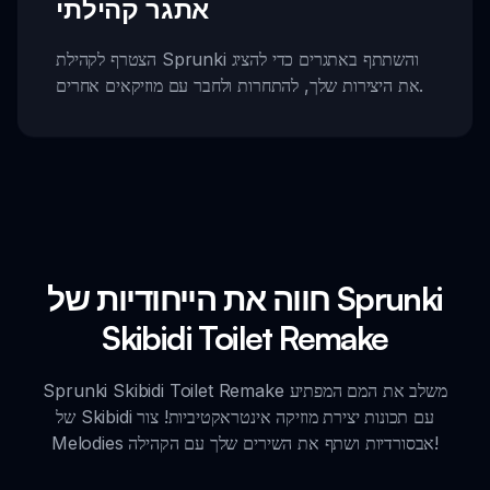
אתגר קהילתי
הצטרף לקהילת Sprunki והשתתף באתגרים כדי להציג
את היצירות שלך, להתחרות ולחבר עם מוזיקאים אחרים.
חווה את הייחודיות של Sprunki
Skibidi Toilet Remake
Sprunki Skibidi Toilet Remake משלב את המם המפתיע
של Skibidi עם תכונות יצירת מוזיקה אינטראקטיביות! צור
Melodies אבסורדיות ושתף את השירים שלך עם הקהילה!