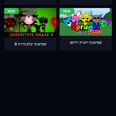
ספראנקי ריטייק דלוקס
ספראנקי שלב מדויק 8