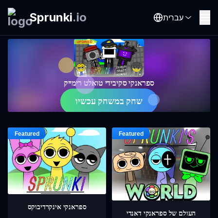
Sprunki
.
io
עברית
ספראנקי סקיבידי טואלט רימייק
שחק במשחק עכשיו
ספראנקי אינקרדיבוקס
העולם של ספראנקי דאנדי