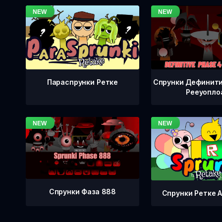
Спрунки Дефинити
Параспрунки Ретке
Рееуопло
Спрунки Фаза 888
Спрунки Ретке А