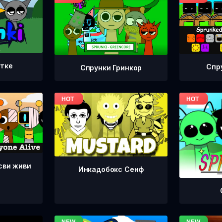
етке
Спр
Спрунки Гринкор
сви живи
Инкадобокс Сенф