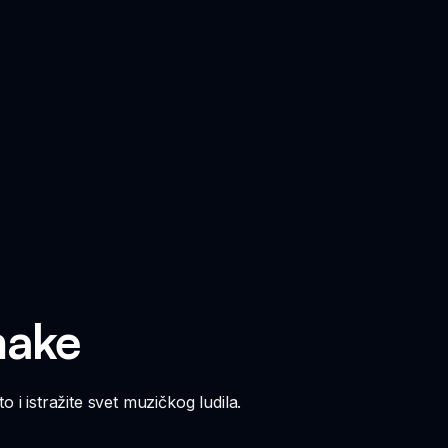
make
 i istražite svet muzičkog ludila.