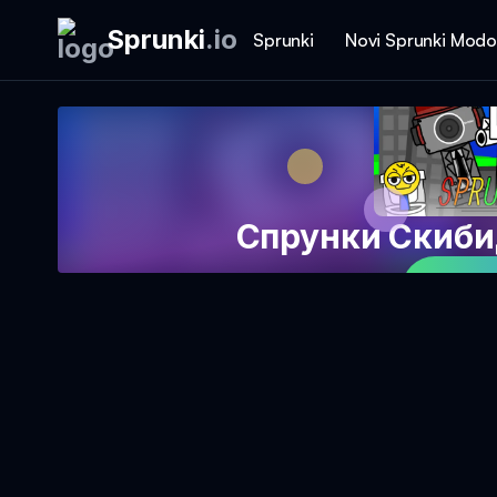
Sprunki
.
io
Sprunki
Novi Sprunki Modo
Спрунки Скиби
Igraj