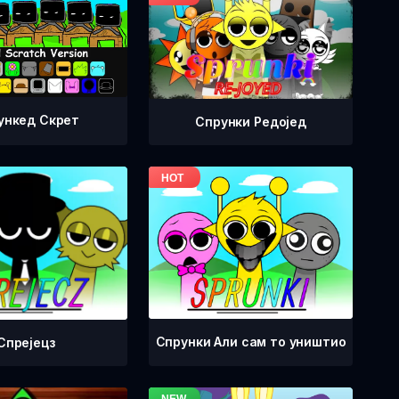
ункед Скрет
Спрунки Редоjед
Спрунки Али сам то уништио
Спрејецз