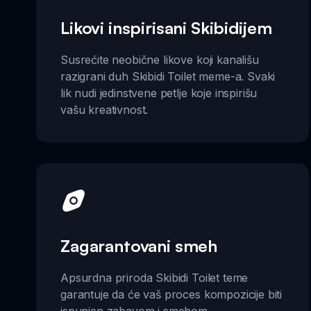
Likovi inspirisani Skibidijem
Susrećite neobične likove koji kanališu
razigrani duh Skibidi Toilet meme-a. Svaki
lik nudi jedinstvene petlje koje inspirišu
vašu kreativnost.
Zagarantovani smeh
Apsurdna priroda Skibidi Toilet teme
garantuje da će vaš proces kompozicije biti