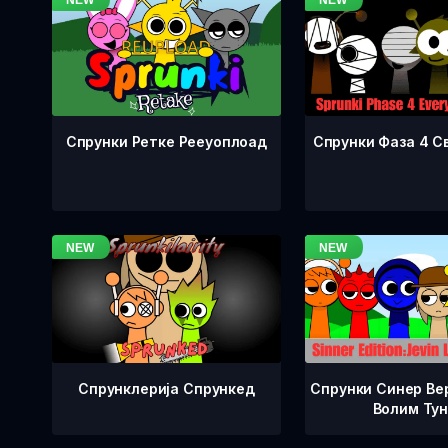
Спрунки Фаза 4 С
Спрунки Ретке Рееуоплоад
Спрунклерија Спрункед
Спрунки Синер Вер
Волим Ту