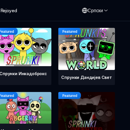
 Rejoyed
Српски
Спрунки Инкадоброкс
Спрунки Дандијев Свет