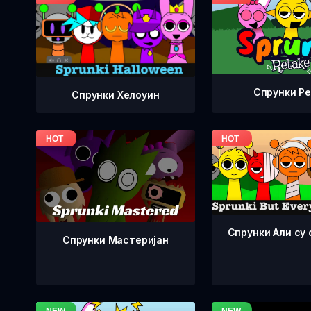
Спрунки Р
Спрунки Хелоуин
Спрунки Али су 
Спрунки Мастеријан