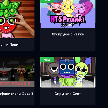
Хтспрункис Ретке
унки Попит
ефинитивна Фаза 3
Спрункис Свет