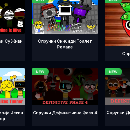
ви Су Живи
Спрунки Скибиди Тоалет
Ремаке
Спр
Спрунки Д
Спрунки Дефинитивна Фаза 4
зија Јевин
нер