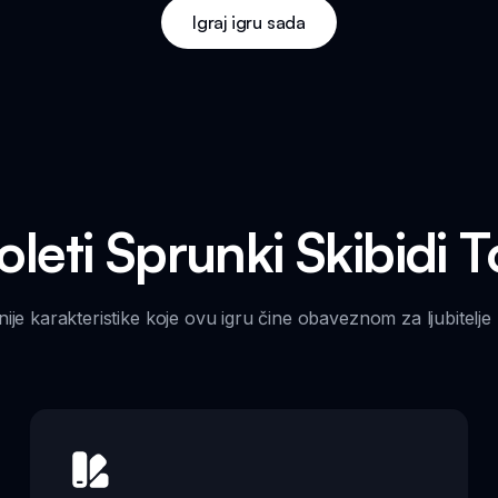
Igraj igru sada
oleti Sprunki Skibidi 
žnije karakteristike koje ovu igru čine obaveznom za ljubitelj