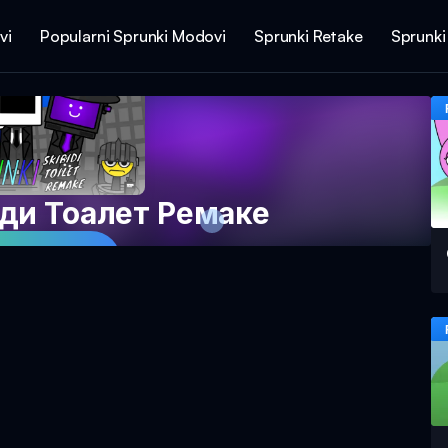
vi
Popularni Sprunki Modovi
Sprunki Retake
Sprunki
ди Тоалет Ремаке
 igru sada