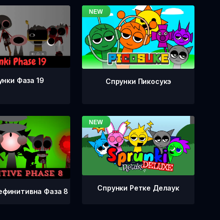
унки Фаза 19
Спрунки Пикосукэ
Спрунки Ретке Делаук
ефинитивна Фаза 8