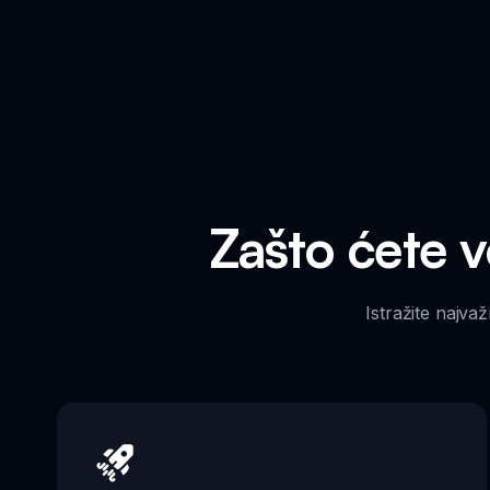
Zašto ćete v
Istražite najva