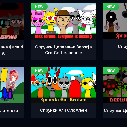
Спр
вна Фаза 4
Спрунки Целовање Верзија
ад
Сви Се Целовање
Спрунки Али Сломљен
Спрунки Д
ли Епски