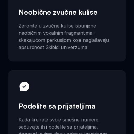
Neobične zvučne kulise
Zaronite u zvučne kulise ispunjene
neobičnim vokalnim fragmentima i
skakajućom perkusijom koje naglašavaju
apsurdnost Skibidi univerzuma.
Podelite sa prijateljima
Kada kreirate svoje smešne numere,
sačuvajte ih i podelite sa prijateljima,