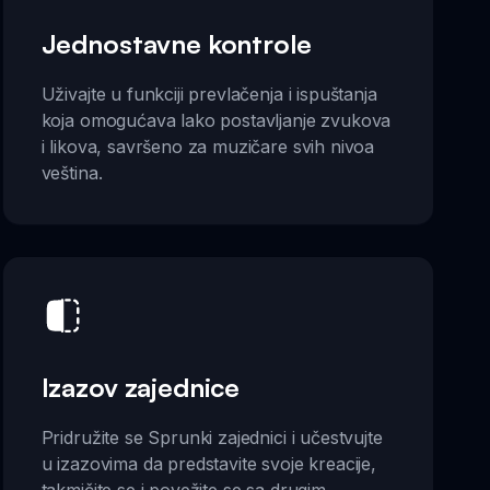
Jednostavne kontrole
Uživajte u funkciji prevlačenja i ispuštanja
koja omogućava lako postavljanje zvukova
i likova, savršeno za muzičare svih nivoa
veština.
Izazov zajednice
Pridružite se Sprunki zajednici i učestvujte
u izazovima da predstavite svoje kreacije,