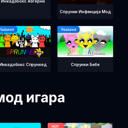
Инкадобокс Абгерни
Спрунки Инфекција Мод
Инкадобокс Спрункед
Спрунки Бебе
мод игара