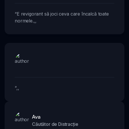
“
E revigorant să joci ceva care încalcă toate
normele.
,,
“
,,
Ava
Căutător de Distracție