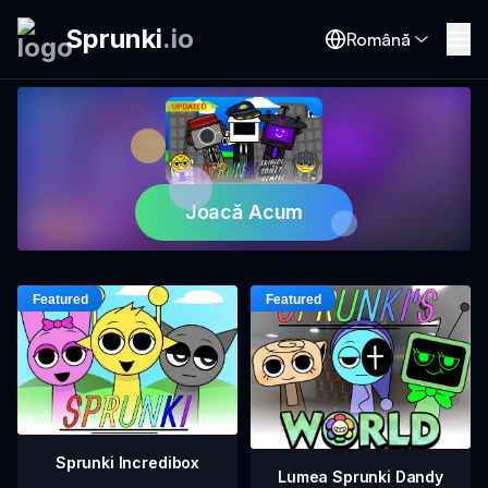
Sprunki
.
io
Română
Joacă Acum
Sprunki Incredibox
Lumea Sprunki Dandy