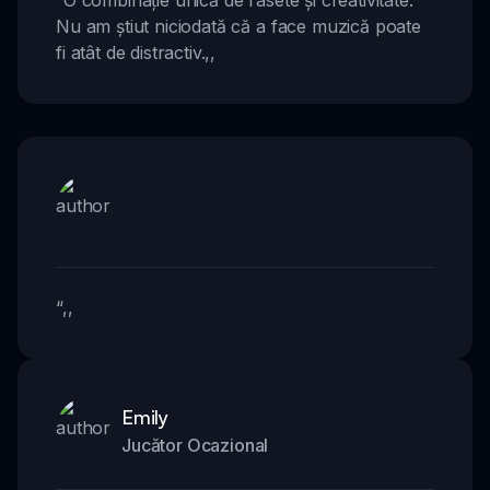
“
O combinație unică de râsete și creativitate.
Nu am știut niciodată că a face muzică poate
fi atât de distractiv.
,,
“
,,
Emily
Jucător Ocazional