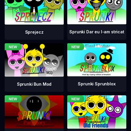
Sprunki Dar eu l-am stricat
Sprejecz
Sprunki Sprunblox
Sprunki Bun Mod