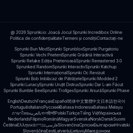
inspira dezvoltatorii să creeze moduri
suplimentare. Fii conectat pentru mai multe
actualizări și posibile lansări viitoare!
@
2026
Sprunki.io: Joacă Jocul Sprunki Incredibox Online
Politica de confidențialitate
Termeni și condiții
Contactați-ne
Sprunki Bun Mod
Sprunki Sprunblox
Sprunki Purgatoriu
Sprunki Vechi Prieteni
Sprunki Grădină Interactivă
Sprunki Retake Ediția Prietenoasă
Sprunki Remastered 3.0
Sprunked Random
Sprunki Interactiv
Sprunki Katchup
Sprunki Internațional
Sprunki Oc Revizuit
Sprunki Bob Imblăcaz de Pătrățele
Sprunki Modded 2
Sprunki Lunacy
Sprunki Uruțit Distrus
Sprunki Dar L-am Făcut
Sprunki Bumble Bee
Sprunki Trollges
Sprunki Arsură
Sprunki Phase
English
Deutsch
Français
Español
简体中文
繁體中文
日本語
한국어
Português
Italiano
Русский
Bahasa Indonesia
Bahasa Melayu
ภาษาไทย
بالعربية
বাংলা
हिन्दी
Polski
Türkçe
Tiếng Việt
Українська
Nederlands
Filipino
Română
Magyar
Svenska
Norsk
Dansk
Suomi
Čeština
Ελληνικά
עברית
فارسی
Slovenčina
Српски
Български
Hrvatski
Slovenščina
Eesti
Latviešu
Lietuvių
Македонски