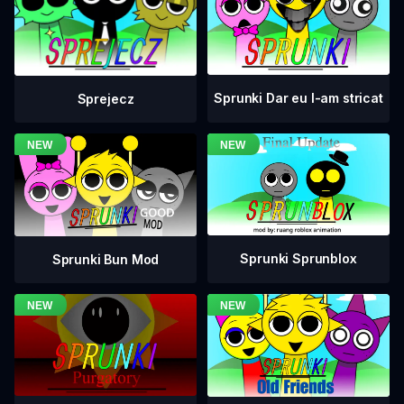
Sprunki Dar eu l-am stricat
Sprejecz
Sprunki Sprunblox
Sprunki Bun Mod