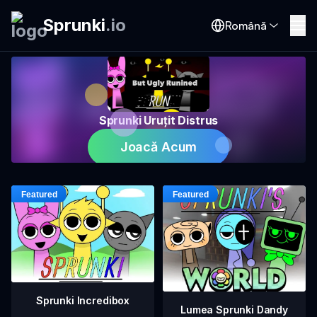
Sprunki
.
io
Română
Sprunki Uruțit Distrus
Joacă Acum
Sprunki Incredibox
Lumea Sprunki Dandy