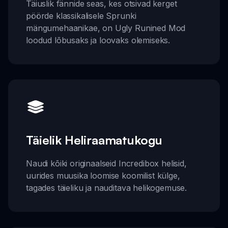
Täiuslik fännide seas, kes otsivad kerget
pöörde klassikalisele Sprunki
mängumehaanikae, on Ugly Runined Mod
loodud lõbusaks ja loovaks olemiseks.
Täielik Heliraamatukogu
Naudi kõiki originaalseid Incredibox helisid,
uurides muusika loomise koomilist külge,
tagades täieliku ja nauditava helikogemuse.