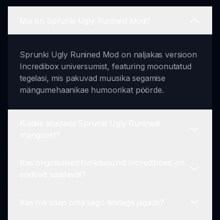
Mis on Sprunki Ugly Runined Mod?
Sprunki Ugly Runined Mod on naljakas versioon
Incredibox universumist, featuring moonutatud
tegelasi, mis pakuvad muusika segamise
mängumehaanikae humoorikat pöörde.
Kuidas alustada Sprunki Ugly Runinedi
mängimist?
Kas originaalsed funktsioonid Incrediboxis on
Mängimise alustamiseks vali moonutatud
endiselt saadaval?
tegelane ja alusta helide segamist. See on lihtne ja
lõbus, ideaalne mängijatele igas vanuses!
Kas ma saan oma segu teistega jagada?
Jah! Sprunki Ugly Runined Mod säilitab kõik