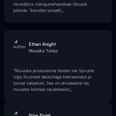
Incredibox mängumehaanikae lõbusat
pöörde. Soovitan soojalt!
,,
Ethan Knight
Muusika Tootja
“
Muusika producerina hindan ma Sprunki
Ugly Runinedi täiskohaga heliraamatut ja
loovat vabadust. See on ainulaadne viis
muusika loomise nautimiseks!
,,
Nina Patel