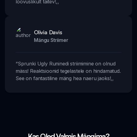
loovuslikult täitev!
,,
Olivia Davis
Mängu Striimer
“
Sprunki Ugly Runinedi striimimine on olnud
mäss! Reaktsioonid tegelastele on hindamatud.
See on fantastiline mäng hea naeru jaoks!
,,
Kas Oled Valmis Mängima?