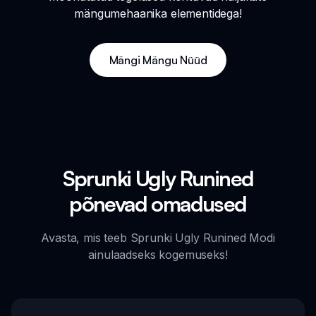
mängumehaanika elementidega!
Mängi Mängu Nüüd
Sprunki Ugly Runined
põnevad omadused
Avasta, mis teeb Sprunki Ugly Runined Modi
ainulaadseks kogemuseks!