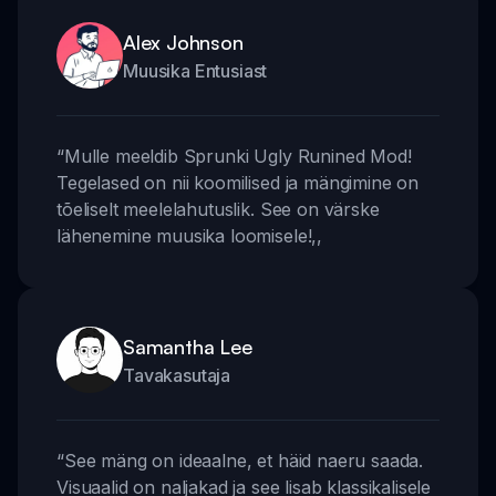
Alex Johnson
Muusika Entusiast
“
Mulle meeldib Sprunki Ugly Runined Mod!
Tegelased on nii koomilised ja mängimine on
tõeliselt meelelahutuslik. See on värske
lähenemine muusika loomisele!
,,
Samantha Lee
Tavakasutaja
“
See mäng on ideaalne, et häid naeru saada.
Visuaalid on naljakad ja see lisab klassikalisele