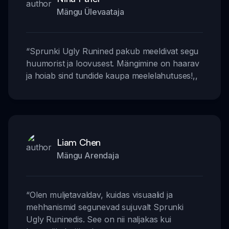
Mängu Ülevaataja
“
Sprunki Ugly Runined pakub meeldivat segu
huumorist ja loovusest. Mängimine on haarav
ja hoiab sind tundide kaupa meelelahutuses!
,,
Liam Chen
Mängu Arendaja
“
Olen muljetavaldav, kuidas visuaalid ja
mehhanismid segunevad sujuvalt Sprunki
Ugly Runinedis. See on nii naljakas kui