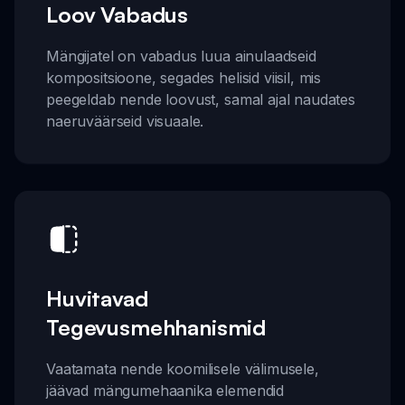
Loov Vabadus
Mängijatel on vabadus luua ainulaadseid
kompositsioone, segades helisid viisil, mis
peegeldab nende loovust, samal ajal naudates
naeruväärseid visuaale.
Huvitavad
Tegevusmehhanismid
Vaatamata nende koomilisele välimusele,
jäävad mängumehaanika elemendid