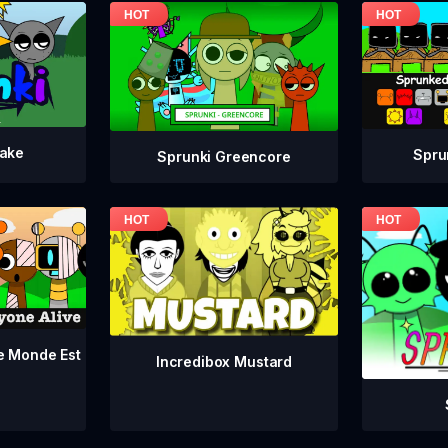
take
Spru
Sprunki Greencore
le Monde Est
Incredibox Mustard