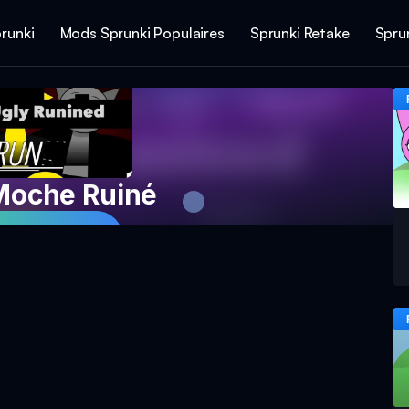
runki
Mods Sprunki Populaires
Sprunki Retake
Spru
Moche Ruiné
Maintenant