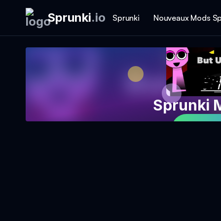
Sprunki
.
io
Sprunki
Nouveaux Mods Sp
Sprunki 
Jouer 