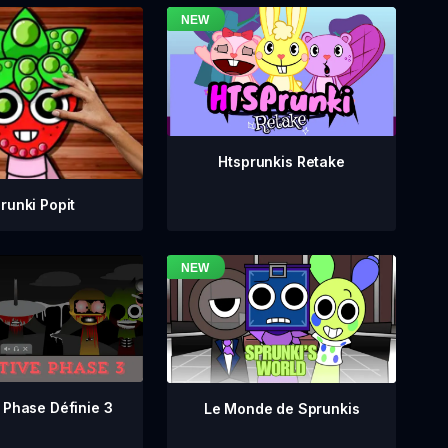
Htsprunkis Retake
runki Popit
 Phase Définie 3
Le Monde de Sprunkis