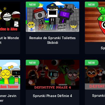
ut le Monde
Remake de Sprunki Toilettes
t
Skibidi
Sp
Sprunki
Sprunki Phase Définie 4
nner Jevin
er